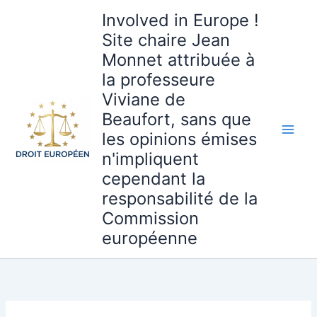
Aller
Involved in Europe !
au
Site chaire Jean
contenu
Monnet attribuée à
la professeure
Viviane de
Beaufort, sans que
les opinions émises
n'impliquent
cependant la
responsabilité de la
Commission
européenne