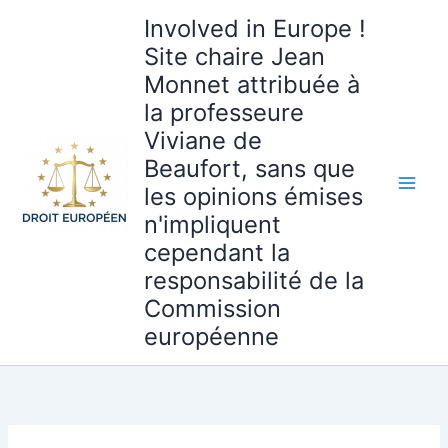
Aller
Involved in Europe !
au
Site chaire Jean
contenu
Monnet attribuée à
la professeure
Viviane de
Beaufort, sans que
les opinions émises
n'impliquent
cependant la
responsabilité de la
Commission
européenne