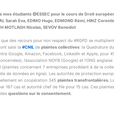
 de mes étudiants @ESSEC pour le cours de Droit europée
L Sarah Eva, EDIMO Hugo, EDMOND Rémi, HINZ Corenti
 MOTLAGH Nicolas, SEVOV Benedict
 que des recours pour non respect du #RGPD se multiplient
ont saisi la
#CNIL
de
plaintes collectives
: la Quadrature d
ontre Google, Amazon, Facebook, LinkedIn et Apple, pour 
oncernées), l’association NOYB (Google) et l’ONG anglaise
l (plaintes concernant 7 entreprises procédant à de la colle
lle de données en ligne). Les autorités de protection euro
tuellement en coopération 345
plaintes transfrontalières.
L
r 187 cas et autorité chef de file pour 15 cas. Ces plainte
 des
questions sur le consentement.