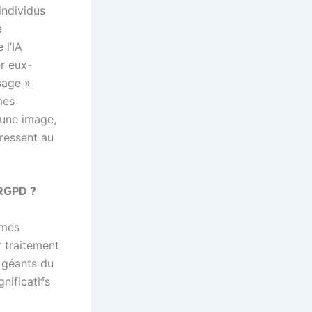
 individus
e
 l’IA
er eux-
sage »
mes
 une image,
éressent au
#RGPD ?
smes
r traitement
 géants du
nificatifs