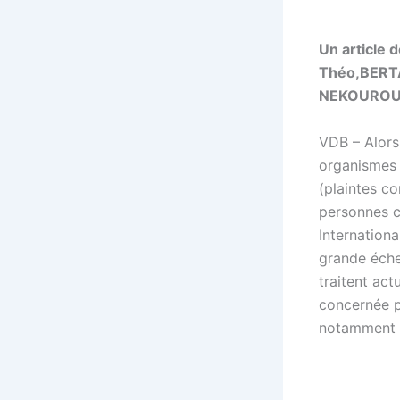
Un article
Théo,BERTA
NEKOUROUH
VDB – Alors
organismes 
(plaintes c
personnes c
Internationa
grande éche
traitent ac
concernée pa
notamment