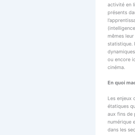
activité en 
présents da
l’apprentis
(intelligenc
mêmes leur 
statistique
dynamiques 
ou encore id
cinéma.
En quoi mac
Les enjeux 
étatiques q
aux fins de
numérique e
dans les sec