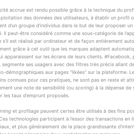
cité accrue est rendu possible grâce à la technique du prof
exploitation des données des utilisateurs, à établir un profil 
t d’un groupe d’individus dans le but de leur proposer un
é. Il peut-être considéré comme une sous-catégorie de l’ap
s’il est réalisé par ordinateur et de façon entièrement aut
ment grâce à cet outil que les marques adaptent automati
ui apparaissent sur les écrans de leurs clients. #Facebook,
i, segmente ses usagers avec des filtres très précis allant
cio-démographiques aux pages “likées” sur la plateforme. L
ns connues pour ces pratiques, ne sont pas en reste et att
ment une note de sensibilité (ou
scoring
) à la dépense de 
r les taux d’emprunt proposés.
rning
et profilage peuvent certes être utilisés à des fins po
r. Ces technologies participent à l’essor des transactions en l
iaux, et plus généralement de la place grandissante d’inter