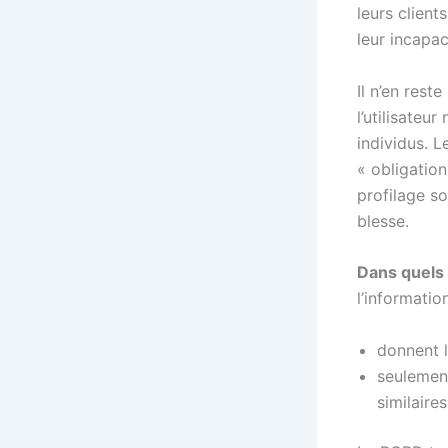
leurs client
leur incapa
Il n’en res
l’utilisateu
individus. 
« obligation
profilage so
blesse.
Dans quels 
l’informatio
donnent l
seulement
similaire