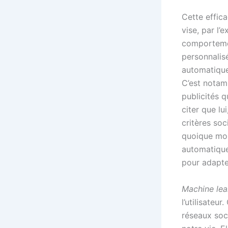
Cette effica
vise, par l’
comportemen
personnalis
automatique 
C’est notam
publicités q
citer que lu
critères so
quoique moi
automatique
pour adapte
Machine lea
l’utilisateu
réseaux soc