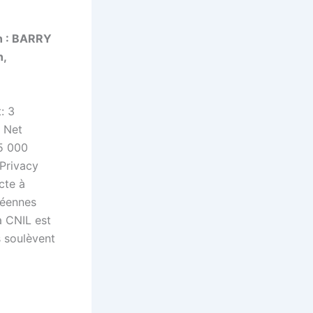
n : BARRY
n,
: 3
u Net
45 000
 Privacy
cte à
péennes
a CNIL est
s soulèvent