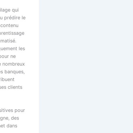
ilage qui
ou prédire le
 contenu
prentissage
omatisé.
quement les
 pour ne
 de nombreux
es banques,
ribuent
ses clients
sitives pour
igne, des
net dans