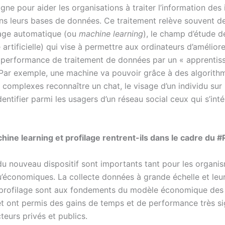
ligne pour aider les organisations à traiter l’information des
ns leurs bases de données. Ce traitement relève souvent d
sage automatique (ou
machine learning
), le champ d’étude de
e artificielle) qui vise à permettre aux ordinateurs d’amélior
performance de traitement de données par un « apprentis
. Par exemple, une machine va pouvoir grâce à des algorith
complexes reconnaître un chat, le visage d’un individu sur
entifier parmi les usagers d’un réseau social ceux qui s’int
hine learning et profilage rentrent-ils dans le cadre du 
du nouveau dispositif sont importants tant pour les organi
u’économiques. La collecte données à grande échelle et leu
 profilage sont aux fondements du modèle économique des
t ont permis des gains de temps et de performance très sig
teurs privés et publics.