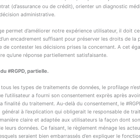
trat (d’assurance ou de crédit), orienter un diagnostic méd
décision administrative.
age permet d’améliorer notre expérience utilisateur, il doit 
t d’un encadrement suffisant pour préserver les droits de la
e de contester les décisions prises la concernant. A cet éga
re qu’une réponse partiellement satisfaisante.
du #RGPD, partielle.
e tous les types de traitements de données, le profilage n’es
e l’utilisateur a fourni son consentement exprès après avoi
la finalité du traitement. Au-delà du consentement, le #RGP
 général à l’explication qui obligerait le responsable de tra
anière claire et adaptée aux utilisateurs la façon dont son
de leurs données. Ce faisant, le règlement ménage les acteu
esquels seraient bien embarrassés d’en expliquer le foncti