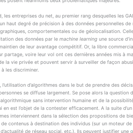
Elles posent néanmoins deux problématiques majeures.
, les entreprises du net, au premier rang desquelles les GA
un haut degré de précision à des données personnelles de 
raphiques, comportementales ou de géolocalisation. Celle
oitation des données par le
machine learning
une source d’i
maintien de leur avantage compétitif. Or, la libre commercia
r partage, voire leur vol ont ces dernières années mis à ma
e la vie privée et pouvent servir à surveiller de façon abus
 à les discriminer.
, l’utilisation d’algorithmes dans le but de prendre des déci
personnes se diffuse largement. Se pose alors la question d
algorithmique sans intervention humaine et de la possibilit
 en est l’objet de la contester efficacement. A la suite d’un
hmes interviennent dans la sélection des propositions de bi
u de contenus à destination des individus (sur un moteur de
 d’actualité de réseau social, etc.). Ils peuvent justifier une 