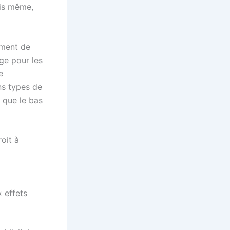
ois même,
ement de
age pour les
e
ns types de
à que le bas
roit à
« effets