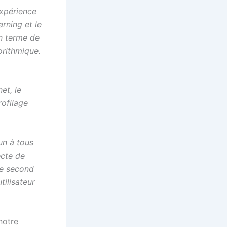
’expérience
rning et le
 terme de
orithmique.
et, le
rofilage
un à tous
ecte de
le second
tilisateur
notre