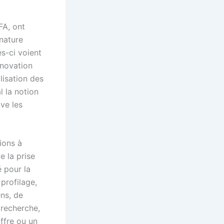
FA, ont
nature
s-ci voient
nnovation
lisation des
l la notion
ive les
sions à
e la prise
é pour la
 profilage,
ens, de
 recherche,
offre ou un