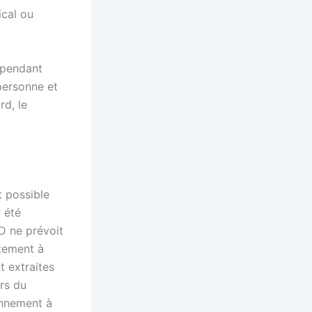
ical ou
cependant
 personne et
rd, le
t possible
r été
D ne prévoit
itement à
t extraites
rs du
onnement à