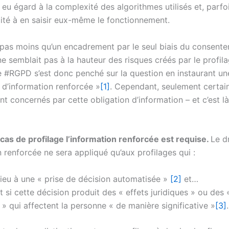
s eu égard à la complexité des algorithmes utilisés et, parf
cité à en saisir eux-même le fonctionnement.
te pas moins qu’un encadrement par le seul biais du consent
r ne semblait pas à la hauteur des risques créés par le profil
Le #RGPD s’est donc penché sur la question en instaurant un
 d’information renforcée »
[1]
. Cependant, seulement certai
nt concernés par cette obligation d’information – et c’est l
cas de profilage l’information renforcée est requise.
Le d
n renforcée ne sera appliqué qu’aux profilages qui :
ieu à une « prise de décision automatisée »
[2]
et…
 si cette décision produit des « effets juridiques » ou des 
s » qui affectent la personne « de manière significative »
[3]
.