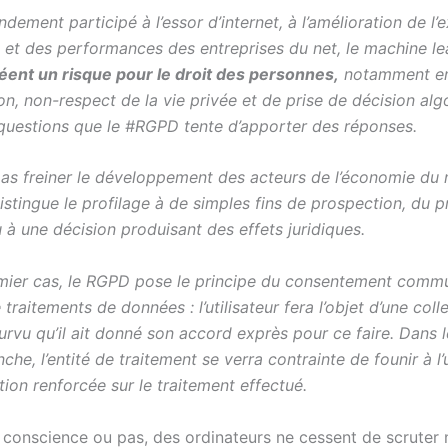
andement participé à l’essor d’internet, à l’amélioration de l
 et des performances des entreprises du net, le machine lea
éent un risque pour le droit des personnes,
notamment en
on, non-respect de la vie privée et de prise de décision alg
 questions que le #RGPD tente d’apporter des réponses.
pas freiner le développement des acteurs de l’économie du n
stingue le profilage à de simples fins de prospection, du p
 à une décision produisant des effets juridiques.
mier cas, le RGPD pose le principe du consentement comm
 traitements de données : l’utilisateur fera l’objet d’une coll
rvu qu’il ait donné son accord exprès pour ce faire. Dans 
che, l’entité de traitement se verra contrainte de founir à l’u
ion renforcée sur le traitement effectué.
t conscience ou pas, des ordinateurs ne cessent de scruter 