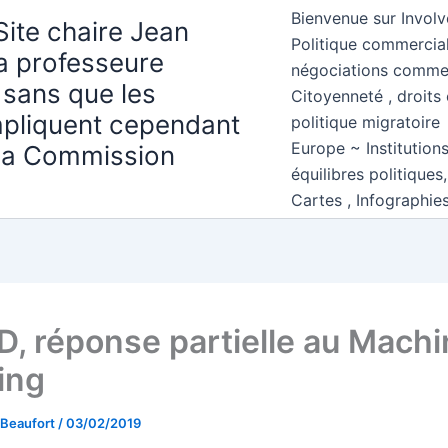
Bienvenue sur Involv
Site chaire Jean
Politique commercial
la professeure
négociations comme
 sans que les
Citoyenneté , droits 
mpliquent cependant
politique migratoire
Europe ~ Institution
 la Commission
équilibres politiques
Cartes , Infographie
, réponse partielle au Machi
ing
 Beaufort
/
03/02/2019