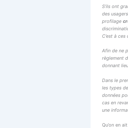
S’ils ont gr
des usagers
profilage
cr
discriminati
C’est à ces
Afin de ne 
règlement di
donnant lieu
Dans le pre
les types de
données pou
cas en revan
une informat
Qu’on en ai