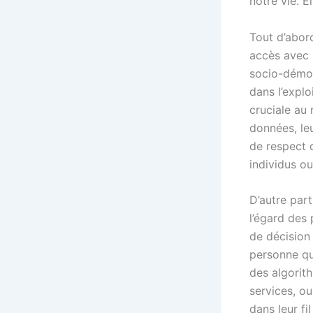
notre vie. 
Tout d’abord
accès avec 
socio-démog
dans l’expl
cruciale au 
données, leu
de respect d
individus ou
D’autre part
l’égard des 
de décision 
personne qui
des algorit
services, o
dans leur fil