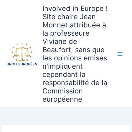
Aller
Involved in Europe !
au
Site chaire Jean
contenu
Monnet attribuée à
la professeure
Viviane de
Beaufort, sans que
les opinions émises
n'impliquent
cependant la
responsabilité de la
Commission
européenne