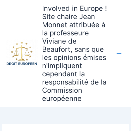
Aller
Involved in Europe !
au
Site chaire Jean
contenu
Monnet attribuée à
la professeure
Viviane de
Beaufort, sans que
les opinions émises
n'impliquent
cependant la
responsabilité de la
Commission
européenne