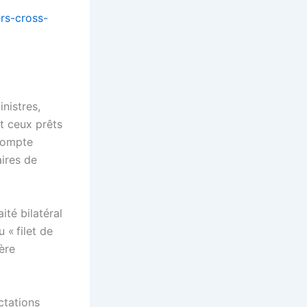
rs-cross-
nistres,
t ceux prêts
 compte
aires de
ité bilatéral
u « filet de
ère
ctations