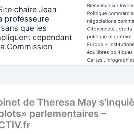
Bienvenue sur Involv
Site chaire Jean
Politique commercial
la professeure
négociations comme
 sans que les
Citoyenneté , droits 
mpliquent cependant
politique migratoire
Europe ~ Institution
 la Commission
équilibres politiques
Cartes , Infographie
binet de Theresa May s’inqui
lots» parlementaires –
TIV.fr