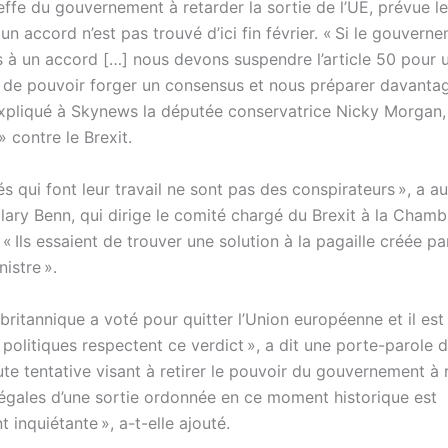
effe du gouvernement à retarder la sortie de l’UE, prévue l
 un accord n’est pas trouvé d’ici fin février. « Si le gouvern
s à un accord […] nous devons suspendre l’article 50 pour 
 de pouvoir forger un consensus et nous préparer davantag
 expliqué à Skynews la députée conservatrice Nicky Morgan,
» contre le Brexit.
s qui font leur travail ne sont pas des conspirateurs », a a
ilary Benn, qui dirige le comité chargé du Brexit à la Cham
Ils essaient de trouver une solution à la pagaille créée par
istre ».
britannique a voté pour quitter l’Union européenne et il est
 politiques respectent ce verdict », a dit une porte-parole
ute tentative visant à retirer le pouvoir du gouvernement à 
légales d’une sortie ordonnée en ce moment historique est
inquiétante », a-t-elle ajouté.