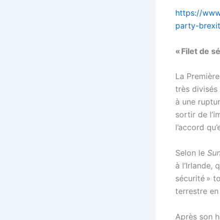
https://www
party-brexi
« Filet de s
La Première
très divisé
à une ruptu
sortir de l’
l’accord qu’
Selon le
Su
à l’Irlande, 
sécurité » t
terrestre en
Après son h