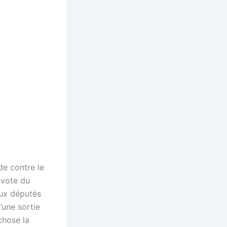
de contre le
 vote du
aux députés
’une sortie
 chose la