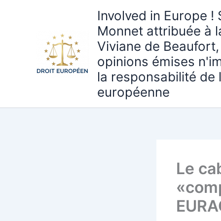
Aller
Involved in Europe ! 
au
Monnet attribuée à 
contenu
Viviane de Beaufort,
opinions émises n'i
la responsabilité de
européenne
Le ca
«comp
EURAC