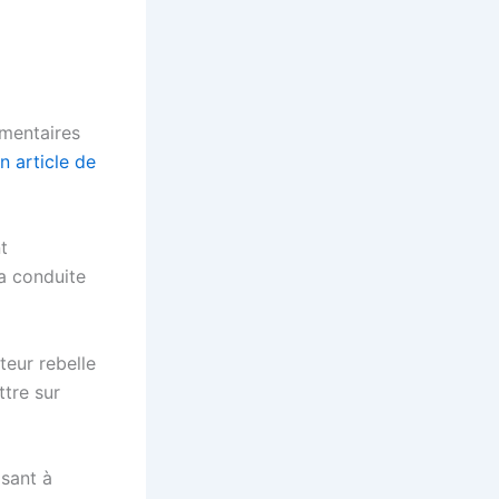
ementaires
n article de
t
la conduite
eur rebelle
ttre sur
isant à