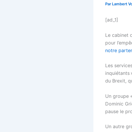
Par
Lambert Vo
[ad_1]
Le cabinet 
pour l’empê
notre parte
Les service
inquiétants 
du Brexit, q
Un groupe «
Dominic Grie
pause le pr
Un autre gr