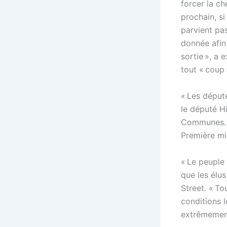
forcer la ch
prochain, si
parvient pa
donnée afin
sortie », a
tout « coup 
« Les député
le député H
Communes. « 
Première min
« Le peuple 
que les élus
Street. « To
conditions 
extrêmement 