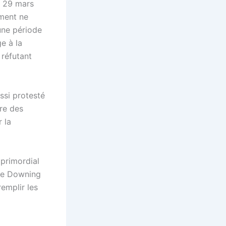
e 29 mars
ement ne
une période
e à la
 réfutant
ussi protesté
bre des
 la
 primordial
 de Downing
remplir les