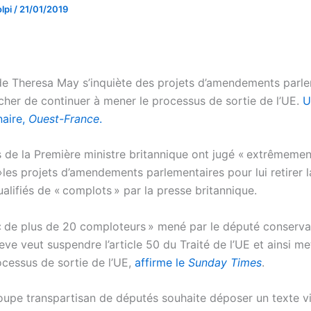
lpi
/
21/01/2019
de Theresa May s’inquiète des projets d’amendements parl
cher de continuer à mener le processus de sortie de l’UE.
U
naire,
Ouest-France
.
s de la Première ministre britannique ont jugé « extrêmemen
»les projets d’amendements parlementaires pour lui retirer 
ualifiés de « complots » par la presse britannique.
 de plus de 20 comploteurs » mené par le député conservat
ve veut suspendre l’article 50 du Traité de l’UE et ainsi me
ocessus de sortie de l’UE,
affirme le
Sunday Times
.
oupe transpartisan de députés souhaite déposer un texte v