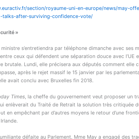
.euractiv.fr/section/royaume-uni-en-europe/news/may-offe
t-talks-after-surviving-confidence-vote/
écurité »
 ministre s’entretiendra par téléphone dimanche avec ses mi
s entre ceux qui défendent une séparation douce avec l’UE e
re brutale. Lundi, elle précisera aux députés comment elle
impasse, après le rejet massif le 15 janvier par les parlement
elle avait conclu avec Bruxelles fin 2018.
nday Times
, la cheffe du gouvernement veut proposer un tra
qui enlèverait du Traité de Retrait la solution très critiquée d
out en empêchant par d’autres moyens le retour d’une fronti
 Irlande.
umiliante défaite au Parlement, Mme May a engagé des tra