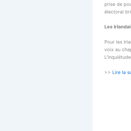
prise de pou
électoral br
Les Irlandai
Pour les Irl
voix au cha
L’inquiétude
>>
Lire la s