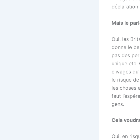
déclaration 
Mais le par
Oui, les Bri
donne le beu
pas des per
unique etc. 
clivages qu’
le risque d
les choses e
faut l’espé
gens.
Cela voudra
Oui, en risq