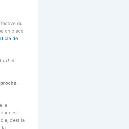
ffective du
se en place
rticle de
ford et
 proche.
é le
endum est
le, c’est la
 la