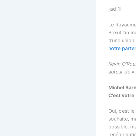
[ad_1]
Le Royaume-
Brexit fin m
d’une union
notre parte
Kevin O’Rour
auteur de « 
Michel Barn
C’est votre 
Oui, c’est l
souhaite, m
possible, ma
renégociatio