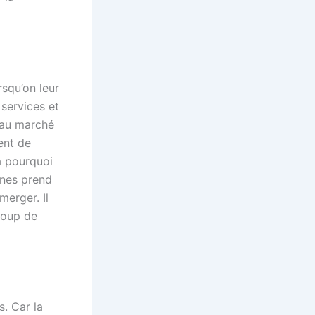
rsqu’on leur
 services et
 au marché
ment de
là pourquoi
unes prend
merger. Il
coup de
s. Car la