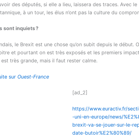
voir des députés, si elle a lieu, laissera des traces. Avec l
itannique, à un tour, les élus n’ont pas la culture du compro
s sont inquiets ?
andais, le Brexit est une chose qu’on subit depuis le début. 
pitre et pourtant on est très exposés et les premiers impac
 est très grande, mais il faut rester calme.
uite sur
Ouest-France
[ad_2]
https://www.euractiv.fr/sec
-uni-en-europe/news/%E2%
brexit-va-se-jouer-sur-le-re
date-butoir%E2%80%89/