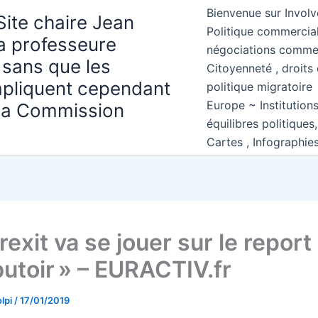
Bienvenue sur Involv
Site chaire Jean
Politique commercial
la professeure
négociations comme
 sans que les
Citoyenneté , droits 
mpliquent cependant
politique migratoire
Europe ~ Institution
 la Commission
équilibres politiques
Cartes , Infographie
rexit va se jouer sur le report
butoir » – EURACTIV.fr
lpi
/
17/01/2019