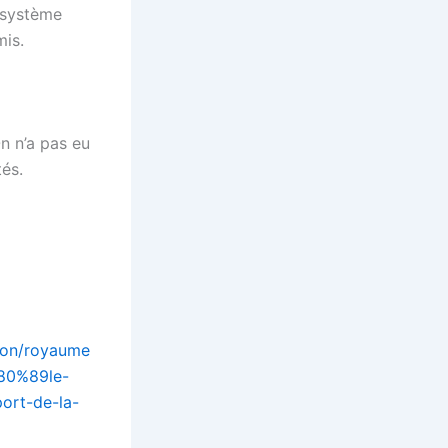
e système
mis.
On n’a pas eu
tés.
tion/royaume
80%89le-
port-de-la-