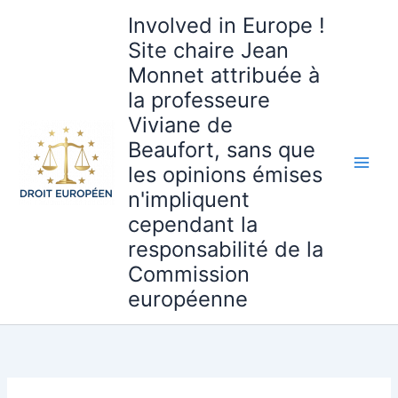
Aller
Involved in Europe !
au
Site chaire Jean
contenu
Monnet attribuée à
la professeure
Viviane de
Beaufort, sans que
les opinions émises
n'impliquent
cependant la
responsabilité de la
Commission
européenne