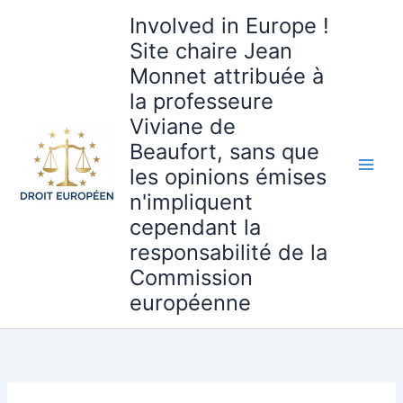
Aller
Involved in Europe !
au
Site chaire Jean
contenu
Monnet attribuée à
la professeure
Viviane de
Beaufort, sans que
les opinions émises
n'impliquent
cependant la
responsabilité de la
Commission
européenne