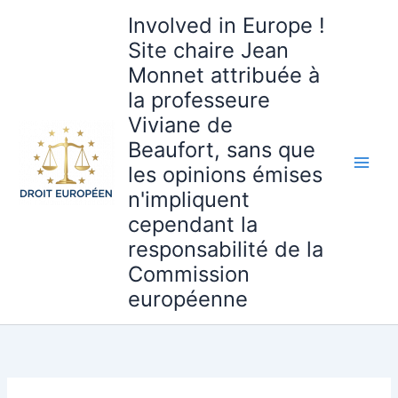
Aller
Involved in Europe !
au
Site chaire Jean
contenu
Monnet attribuée à
la professeure
Viviane de
Beaufort, sans que
les opinions émises
n'impliquent
cependant la
responsabilité de la
Commission
européenne