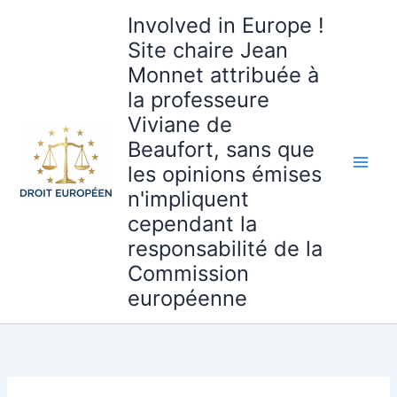
Aller
Involved in Europe !
au
Site chaire Jean
contenu
Monnet attribuée à
la professeure
Viviane de
Beaufort, sans que
les opinions émises
n'impliquent
cependant la
responsabilité de la
Commission
européenne