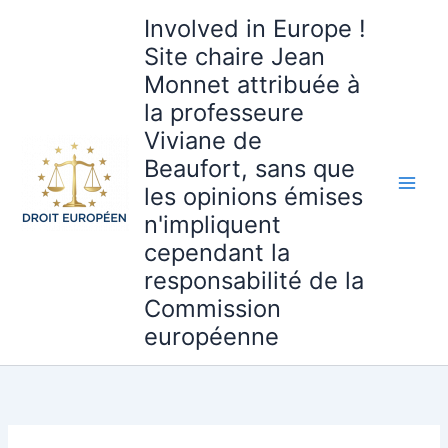
Aller
Involved in Europe !
au
Site chaire Jean
contenu
Monnet attribuée à
la professeure
Viviane de
Beaufort, sans que
les opinions émises
n'impliquent
cependant la
responsabilité de la
Commission
européenne