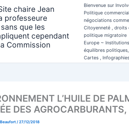
Bienvenue sur Involv
Site chaire Jean
Politique commercial
la professeure
négociations comme
 sans que les
Citoyenneté , droits 
mpliquent cependant
politique migratoire
Europe ~ Institution
 la Commission
équilibres politiques
Cartes , Infographie
RONNEMENT L’HUILE DE PAL
RÉE DES AGROCARBURANTS,
 Beaufort
/
27/12/2018