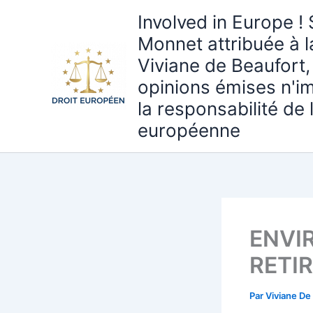
Aller
Involved in Europe ! 
au
Monnet attribuée à 
contenu
Viviane de Beaufort,
opinions émises n'i
la responsabilité de
européenne
ENVI
RETI
Par
Viviane De