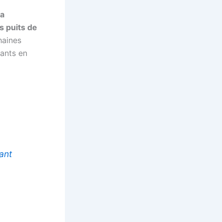
la
es puits de
haines
rants en
çant