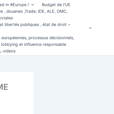
ed in #Europe !
Budget de l’UE
e , douanes ,Trade, IDE, ALE, OMC,
rciales
et libertés publiques , état de droit ~
s européennes, processus décisionnels,
, lobbying et influence responsable
s, videos
ME