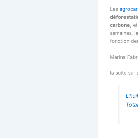
Les
agrocarb
déforestatio
carbone,
et
semaines, l
fonction de
Marina Fab
la suite su
L’hu
Total