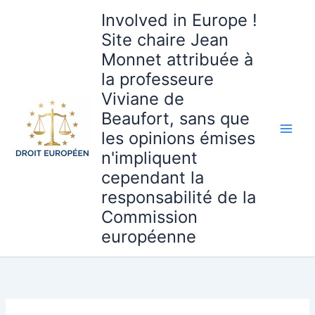
Aller
Involved in Europe !
au
Site chaire Jean
contenu
Monnet attribuée à
la professeure
Viviane de
Beaufort, sans que
les opinions émises
n'impliquent
cependant la
responsabilité de la
Commission
européenne