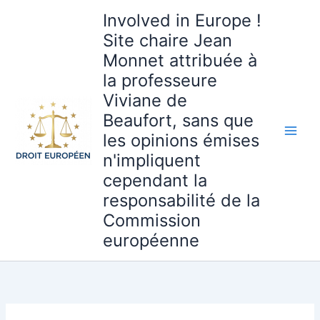
Aller
Involved in Europe !
au
Site chaire Jean
contenu
Monnet attribuée à
la professeure
Viviane de
Beaufort, sans que
les opinions émises
n'impliquent
cependant la
responsabilité de la
Commission
européenne