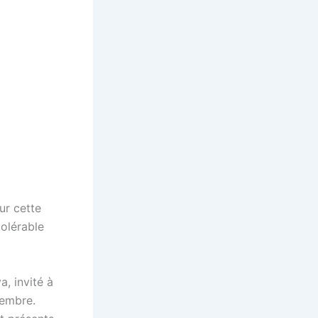
ur cette
tolérable
a, invité à
cembre.