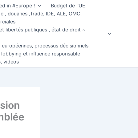
ed in #Europe !
Budget de l’UE
e , douanes ,Trade, IDE, ALE, OMC,
rciales
et libertés publiques , état de droit ~
s européennes, processus décisionnels,
, lobbying et influence responsable
s, videos
ssion
mblée