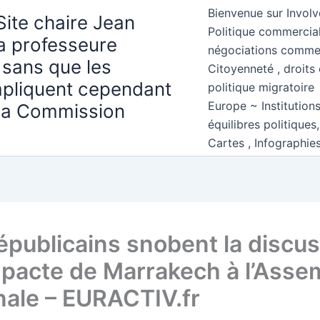
Bienvenue sur Involv
Site chaire Jean
Politique commercial
la professeure
négociations comme
 sans que les
Citoyenneté , droits 
mpliquent cependant
politique migratoire
Europe ~ Institution
 la Commission
équilibres politiques
Cartes , Infographie
épublicains snobent la discu
e pacte de Marrakech à l’Asse
nale – EURACTIV.fr