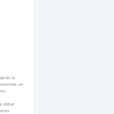
après la
ementale, en
ons.
le débat
harles