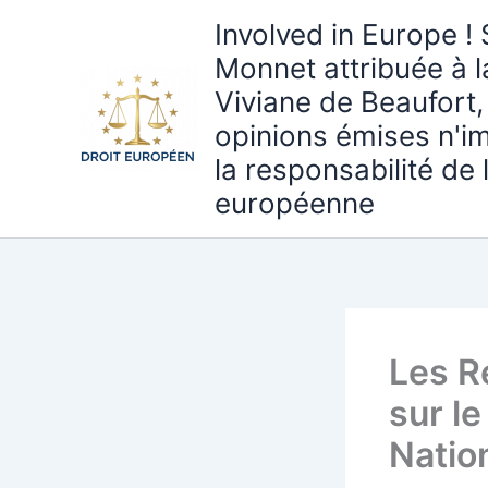
Aller
Involved in Europe ! 
au
Monnet attribuée à 
contenu
Viviane de Beaufort,
opinions émises n'i
la responsabilité de
européenne
Les R
sur l
Natio