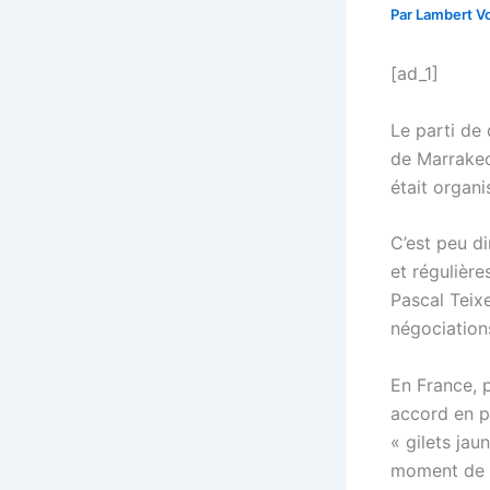
Par
Lambert Vo
[ad_1]
Le parti de
de Marrakech
était organ
C’est peu d
et régulière
Pascal Teixe
négociation
En France, p
accord en p
« gilets jau
moment de l