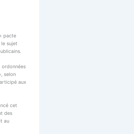
 « pacte
le sujet
ublicains.
s, ordonnées
», selon
articipé aux
oncé cet
nt des
it au