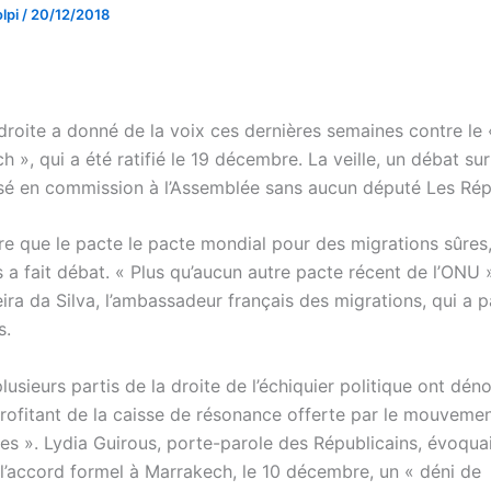
lpi
/
20/12/2018
 droite a donné de la voix ces dernières semaines contre le
 », qui a été ratifié le 19 décembre. La veille, un débat sur 
isé en commission à l’Assemblée sans aucun député Les Rép
ire que le pacte le pacte mondial pour des migrations sûre
s a fait débat. « Plus qu’aucun autre pacte récent de l’ONU 
ira da Silva, l’ambassadeur français des migrations, qui a p
s.
lusieurs partis de la droite de l’échiquier politique ont dén
rofitant de la caisse de résonance offerte par le mouveme
nes ». Lydia Guirous, porte-parole des Républicains, évoqua
’accord formel à Marrakech, le 10 décembre, un « déni de