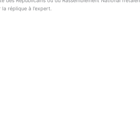
é des Républicains ou du Rassemblement National n’étaien
la réplique à l’expert.