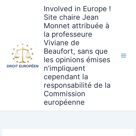
Aller
Involved in Europe !
au
Site chaire Jean
contenu
Monnet attribuée à
la professeure
Viviane de
Beaufort, sans que
les opinions émises
n'impliquent
cependant la
responsabilité de la
Commission
européenne