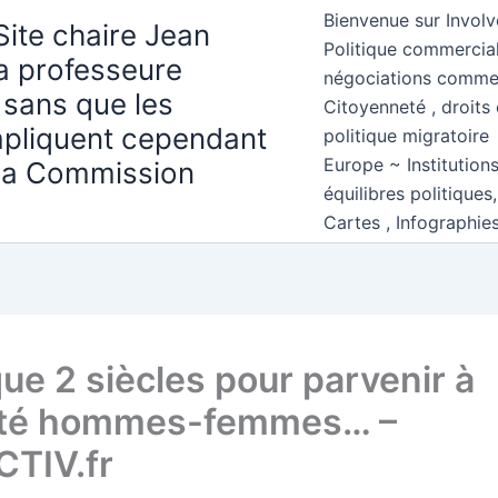
Bienvenue sur Involv
Site chaire Jean
Politique commercial
la professeure
négociations comme
 sans que les
Citoyenneté , droits 
mpliquent cependant
politique migratoire
Europe ~ Institution
 la Commission
équilibres politiques
Cartes , Infographie
que 2 siècles pour parvenir à
lité hommes-femmes… –
TIV.fr