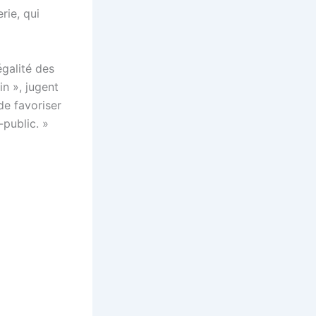
rie, qui
égalité des
n », jugent
 de favoriser
public. »