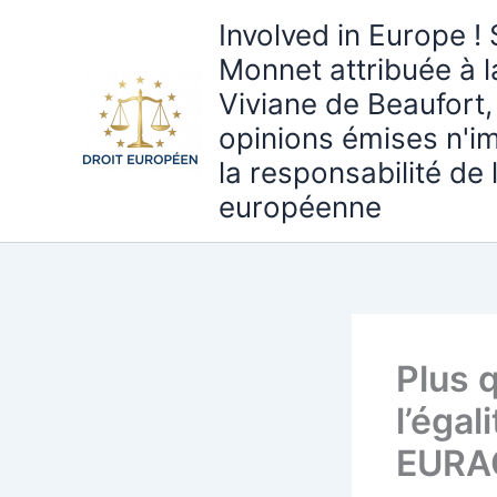
Aller
Involved in Europe ! 
au
Monnet attribuée à 
contenu
Viviane de Beaufort,
opinions émises n'i
la responsabilité de
européenne
Plus 
l’éga
EURAC