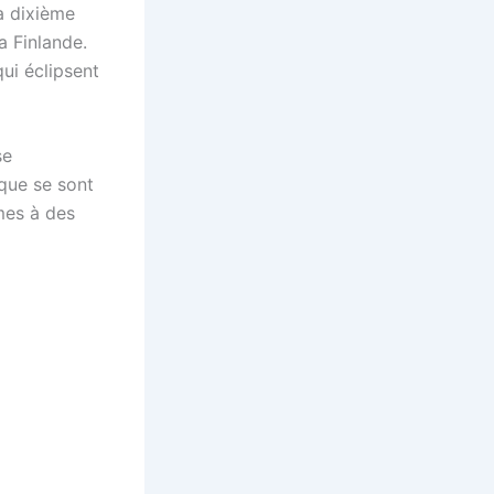
la dixième
a Finlande.
ui éclipsent
se
ique se sont
mes à des