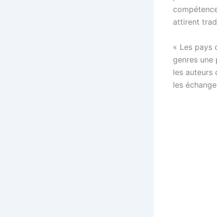
compétences
attirent tr
« Les pays q
genres une 
les auteurs 
les échange