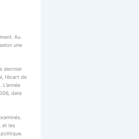
ement. Au
 selon une
e derrnier
 l’écart de
. L’année
2006, date
examinés.
 et les
politique.