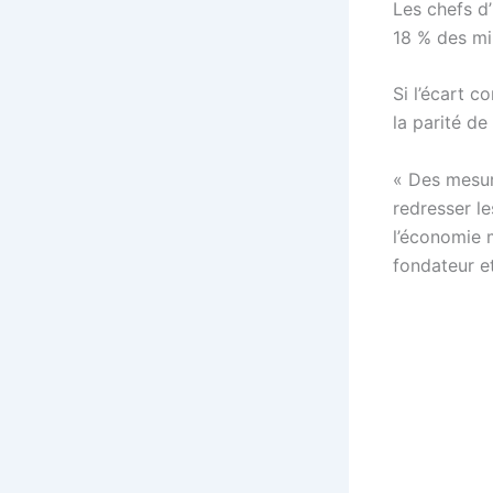
Les chefs d
18 % des mi
Si l’écart c
la parité d
« Des mesure
redresser le
l’économie 
fondateur et