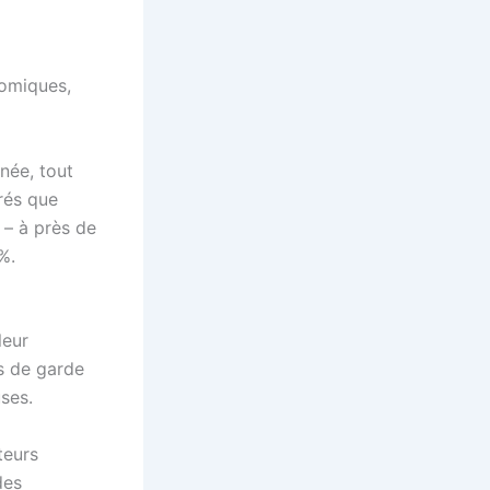
nomiques,
née, tout
rés que
 – à près de
%.
leur
s de garde
ses.
teurs
des