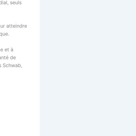
ial, seuls
our atteindre
que.
le et à
anté de
us Schwab,