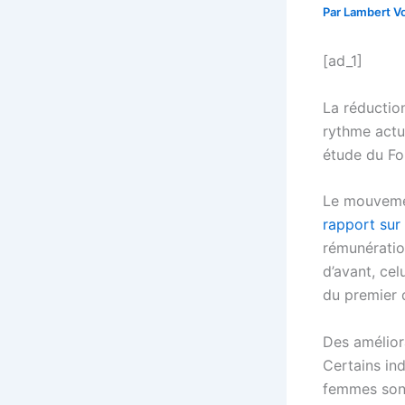
Par
Lambert Vo
[ad_1]
La réductio
rythme actue
étude du F
Le mouvemen
rapport sur 
rémunératio
d’avant, cel
du premier 
Des amélior
Certains ind
femmes sont