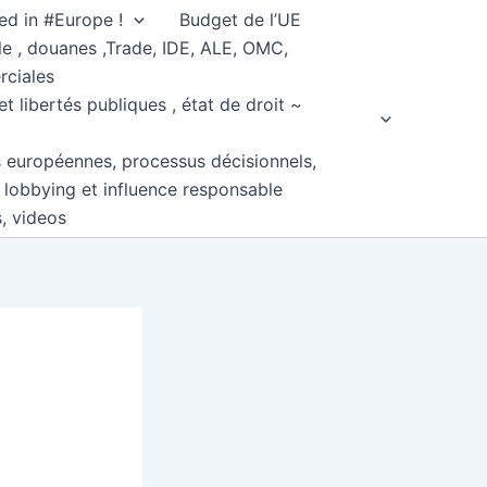
ed in #Europe !
Budget de l’UE
e , douanes ,Trade, IDE, ALE, OMC,
rciales
et libertés publiques , état de droit ~
s européennes, processus décisionnels,
, lobbying et influence responsable
s, videos