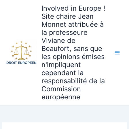
Aller
Involved in Europe !
au
Site chaire Jean
contenu
Monnet attribuée à
la professeure
Viviane de
Beaufort, sans que
les opinions émises
n'impliquent
cependant la
responsabilité de la
Commission
européenne