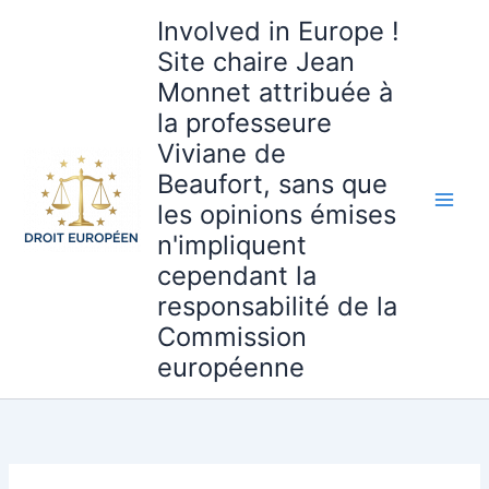
Aller
Involved in Europe !
au
Site chaire Jean
contenu
Monnet attribuée à
la professeure
Viviane de
Beaufort, sans que
les opinions émises
n'impliquent
cependant la
responsabilité de la
Commission
européenne