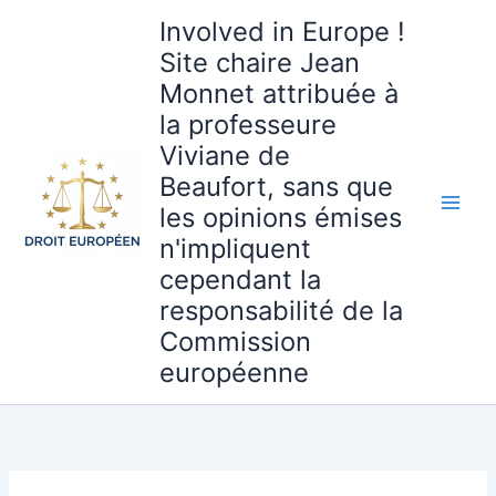
Aller
Involved in Europe !
au
Site chaire Jean
contenu
Monnet attribuée à
la professeure
Viviane de
Beaufort, sans que
les opinions émises
n'impliquent
cependant la
responsabilité de la
Commission
européenne