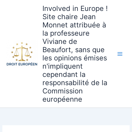
Aller
Involved in Europe !
au
Site chaire Jean
contenu
Monnet attribuée à
la professeure
Viviane de
Beaufort, sans que
les opinions émises
n'impliquent
cependant la
responsabilité de la
Commission
européenne