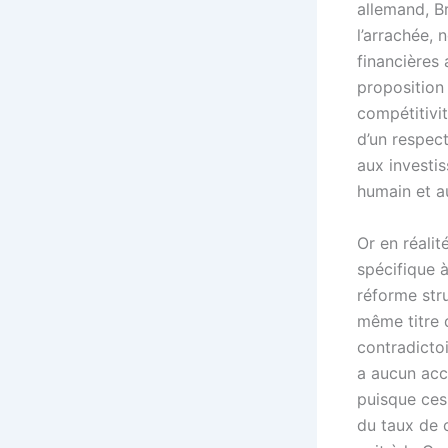
allemand, B
l’arrachée, 
financières
proposition 
compétitivit
d’un respect
aux investi
humain et au
Or en réalit
spécifique 
réforme str
même titre q
contradictoi
a aucun acc
puisque ces
du taux de c