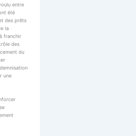
voulu entre
ont été
et des prêts
e la
à franchir
trôle des
orcement du
ger
ndemnisation
r une
nforcer
ise
lement