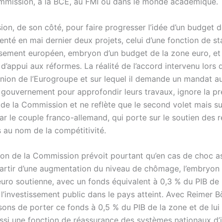
ommission, à la BCE, au FMI ou dans le monde académique.
on, de son côté, pour faire progresser l’idée d’un budget d
enté en mai dernier deux projets, celui d’une fonction de sta
issement européen, embryon d’un budget de la zone euro, et
’appui aux réformes. La réalité de l’accord intervenu lors d
union de l’Eurogroupe et sur lequel il demande un mandat a
e gouvernement pour approfondir leurs travaux, ignore la p
 de la Commission et ne reflète que le second volet mais su
ar le couple franco-allemand, qui porte sur le soutien des 
s au nom de la compétitivité.
ion de la Commission prévoit pourtant qu’en cas de choc 
 partir d’une augmentation du niveau de chômage, l’embryon
euro soutienne, avec un fonds équivalent à 0,3 % du PIB de 
 l’investissement public dans le pays atteint. Avec Reimer 
ons de porter ce fonds à 0,5 % du PIB de la zone et de lui
ussi une fonction de réassurance des systèmes nationaux d’