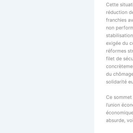
Cette situat
réduction de
franchies av
non performa
stabilisatio
exigée du c
réformes str
filet de séc
concrètemen
du chômage.
solidarité 
Ce sommet d
l’union écon
économique.
absurde, vo