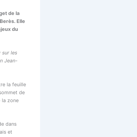
et de la
erès. Elle
njeux du
sur les
on Jean-
e la feuille
u sommet de
 la zone
de dans
ais et