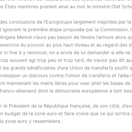
 États membres prenant ainsi au mot le ministre Olaf Scho
 des conclusions de l’Eurogroupe largement inspirées par la
 ignorant la première étape proposée par la Commission, l
 Angela Merkel n’aura pas besoin de fendre l’armure alors q
’exercice du pouvoir au plus haut niveau et au regard des di
t in fine à y renoncer, on a envie de lui demander si elle ne
trop souvent agi trop peu et trop tard, de n’avoir pas dit 
nt les grands bénéficiaires d’une Union de transferts plutôt 
évelopper un discours contre l’Union de transferts et l’aléa 
nt maintenant les mains libres pour oser jeter les bases de
ranco-allemand dont la démocratie européenne a tant bes
ur le Président de la République française, de son côté, d’avo
’un budget de la zone euro et faire croire que ce qui sortira
a zone euro y ressemblera.