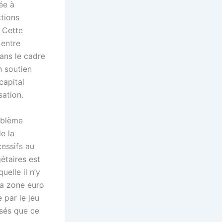
ée à
ctions
 Cette
 entre
dans le cadre
n soutien
capital
sation.
roblème
e la
cessifs au
étaires est
uelle il n’y
la zone euro
 par le jeu
isés que ce