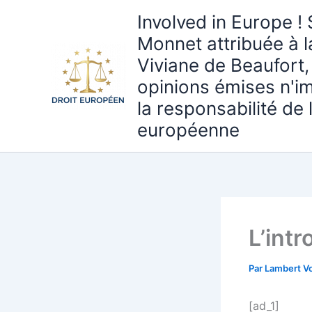
Aller
Involved in Europe ! 
au
Monnet attribuée à 
contenu
Viviane de Beaufort,
opinions émises n'i
la responsabilité de
européenne
L’int
Par
Lambert Vo
[ad_1]