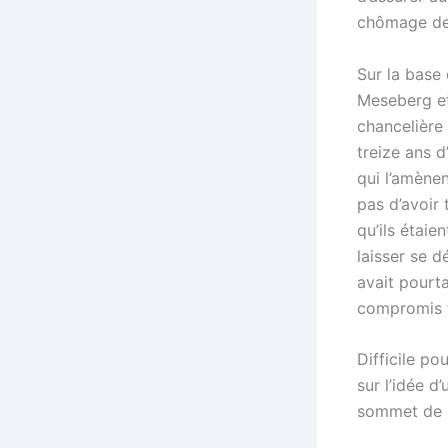
chômage des
Sur la base
Meseberg et
chancelière
treize ans d
qui l’amènen
pas d’avoir 
qu’ils étaie
laisser se d
avait pourta
compromis f
Difficile po
sur l’idée d
sommet de l