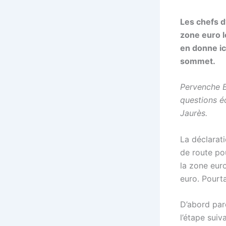
Les chefs d
zone euro 
en donne ic
sommet.
Pervenche B
questions é
Jaurès.
La déclarat
de route po
la zone eur
euro. Pourta
D’abord par
l’étape suiv