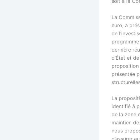
soit à la C
La Commissi
euro, a prés
de l’invest
programme d
dernière ré
d’État et d
proposition
présentée p
structurelle
La proposit
identifié à
de la zone 
maintien de
nous propos
d’assurer a