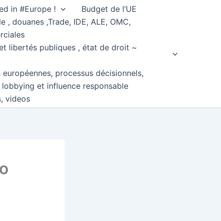
ed in #Europe !
Budget de l’UE
e , douanes ,Trade, IDE, ALE, OMC,
rciales
et libertés publiques , état de droit ~
s européennes, processus décisionnels,
, lobbying et influence responsable
s, videos
ro