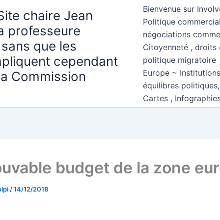
Bienvenue sur Involv
Site chaire Jean
Politique commercial
la professeure
négociations comme
 sans que les
Citoyenneté , droits 
mpliquent cependant
politique migratoire
Europe ~ Institution
 la Commission
équilibres politiques
Cartes , Infographie
rouvable budget de la zone eu
lpi
/
14/12/2018