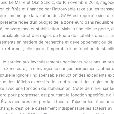
runo Le Maire et Olaf Scholz, du 16 novembre 2018, négoci
non chiffrée et financée par l’introuvable taxe sur les transa
 alors même que la taxation des GAFA est reportée sine die.
présente l’idée d’un budget de la zone euro dans l’équilibre
é, convergence et stabilisation. Mais in fine elle ne porte, 
 préalable strict des règles du Pacte de stabilité, que sur u
ssements en matière de recherche et développement ou de 
x réformes ; elle ignore l’impératif d’une fonction de stabili
é, le soutien aux investissements pertinents n’est pas un p
à la zone euro ; la convergence conçue uniquement autour d
ucturelle ignore l’indispensable réduction des excédents ex
ue des déficits excessifs ; le strict respect des règles budg
re avec une fonction de stabilisation. Cette dernière, sur laq
ord pour progresser, est pourtant la fonction spécifique à 
 États membres ont perdu la faculté d’ajuster leur économie
hange, c’est celle qu’estiment indispensable les acteurs av