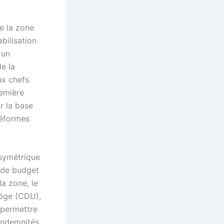
e la zone
bilisation
 un
e la
ux chefs
remière
r la base
réformes
asymétrique
 de budget
la zone, le
Böge (CDU),
 permettre
indemnités