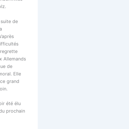
lz.
 suite de
a
u’après
fficultés
 regrette
aux Allemands
que de
moral. Elle
 ce grand
oin.
ir été élu
 du prochain