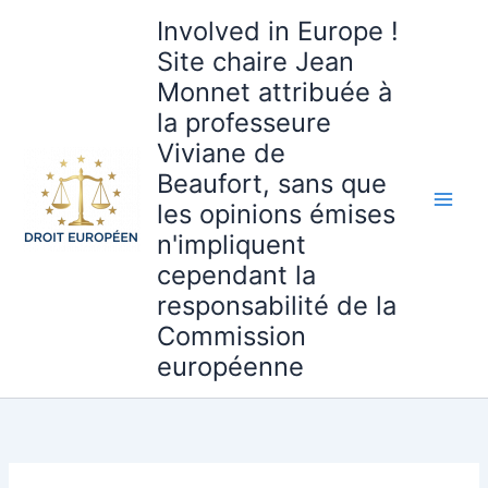
Aller
Involved in Europe !
au
Site chaire Jean
contenu
Monnet attribuée à
la professeure
Viviane de
Beaufort, sans que
les opinions émises
n'impliquent
cependant la
responsabilité de la
Commission
européenne