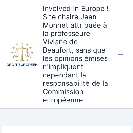
Aller
Involved in Europe !
au
Site chaire Jean
contenu
Monnet attribuée à
la professeure
Viviane de
Beaufort, sans que
les opinions émises
n'impliquent
cependant la
responsabilité de la
Commission
européenne