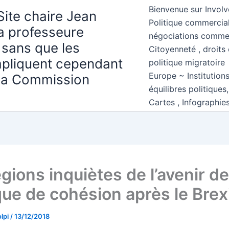
Bienvenue sur Involv
Site chaire Jean
Politique commercial
la professeure
négociations comme
 sans que les
Citoyenneté , droits 
mpliquent cependant
politique migratoire
Europe ~ Institution
 la Commission
équilibres politiques
Cartes , Infographie
gions inquiètes de l’avenir de
que de cohésion après le Brex
lpi
/
13/12/2018