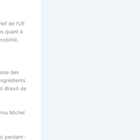
hef de l’UE
es quant à
obilité,
usse des
ingrédients
st-Brexit de
onnu Michel
est perdant-