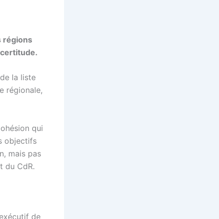
s régions
certitude.
e la liste
e régionale,
cohésion qui
s objectifs
n, mais pas
nt du CdR.
exécutif de