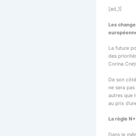
[ad_1]
Les changem
européennes
La future po
des priorité
Corina Creț
De son côté
ne sera pas 
autres que 
au prix d’un
La règle N+
Dans le mêm