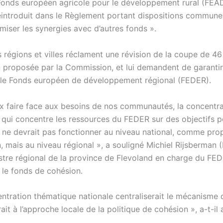
e Fonds européen agricole pour le développement rural (FEA
réintroduit dans le Règlement portant dispositions commun
miser les synergies avec d’autres fonds ».
s régions et villes réclament une révision de la coupe de 4
 proposée par la Commission, et lui demandent de garanti
 le Fonds européen de développement régional (FEDER).
x faire face aux besoins de nos communautés, la concentra
 qui concentre les ressources du FEDER sur des objectifs p
, ne devrait pas fonctionner au niveau national, comme pro
 mais au niveau régional », a souligné Michiel Rijsberman 
stre régional de la province de Flevoland en charge du FE
r le fonds de cohésion.
ntration thématique nationale centraliserait le mécanisme d
ait à l’approche locale de la politique de cohésion », a-t-il 