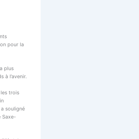
nts
ion pour la
a plus
 à l’avenir.
les trois
in
 a souligné
e Saxe-