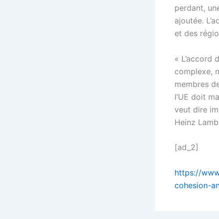
perdant, un
ajoutée. L’a
et des régio
« L’accord 
complexe, m
membres de 
l’UE doit m
veut dire i
Heinz Lamb
[ad_2]
https://www
cohesion-an