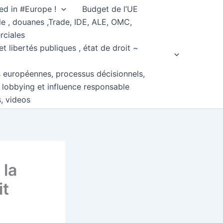
ed in #Europe !
Budget de l’UE
e , douanes ,Trade, IDE, ALE, OMC,
rciales
et libertés publiques , état de droit ~
s européennes, processus décisionnels,
, lobbying et influence responsable
s, videos
 la
it