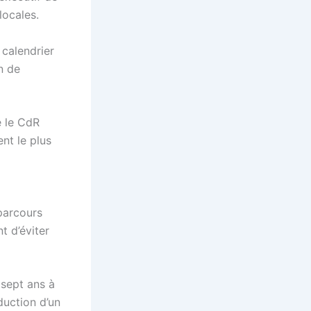
locales.
 calendrier
n de
e le CdR
nt le plus
parcours
 d’éviter
sept ans à
éduction d’un