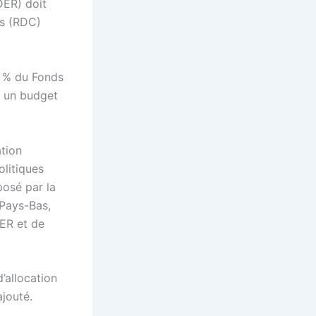
DER) doit
es (RDC)
6 % du Fonds
r un budget
tion
olitiques
posé par la
(Pays-Bas,
DER et de
’allocation
ajouté.