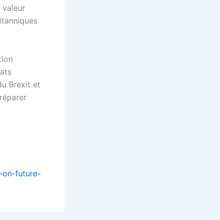
 valeur
ritanniques
tion
ats
u Brexit et
préparer
-on-future-