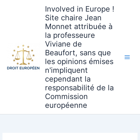
Aller
Involved in Europe !
au
Site chaire Jean
contenu
Monnet attribuée à
la professeure
Viviane de
Beaufort, sans que
les opinions émises
n'impliquent
cependant la
responsabilité de la
Commission
européenne