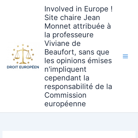
Aller
Involved in Europe !
au
Site chaire Jean
contenu
Monnet attribuée à
la professeure
Viviane de
Beaufort, sans que
les opinions émises
n'impliquent
cependant la
responsabilité de la
Commission
européenne