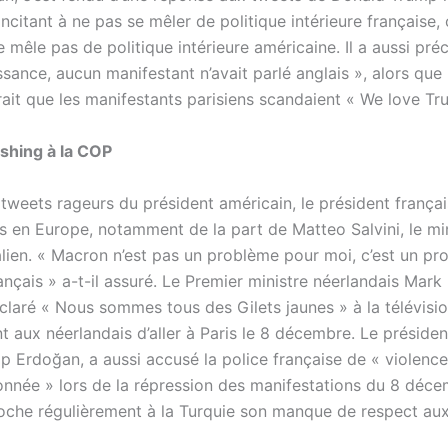
ncitant à ne pas se mêler de politique intérieure française
 mêle pas de politique intérieure américaine. Il a aussi préc
ssance, aucun manifestant n’avait parlé anglais », alors que
ait que les manifestants parisiens scandaient « We love Tr
shing à la COP
 tweets rageurs du président américain, le président frança
s en Europe, notamment de la part de Matteo Salvini, le mi
italien. « Macron n’est pas un problème pour moi, c’est un p
ançais » a-t-il assuré. Le Premier ministre néerlandais Mark
claré « Nous sommes tous des Gilets jaunes » à la télévisio
t aux néerlandais d’aller à Paris le 8 décembre. Le présiden
p Erdoğan, a aussi accusé la police française de « violence
onnée » lors de la répression des manifestations du 8 déce
oche régulièrement à la Turquie son manque de respect aux