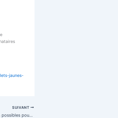
le
nataires
lets-jaunes-
SUIVANT
Les huit scénarios possibles pour le Brexit