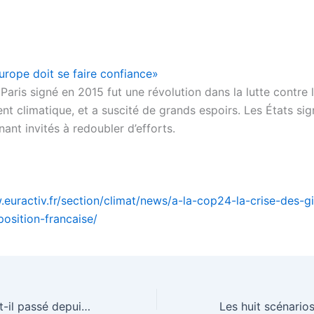
urope doit se faire confiance»
Paris signé en 2015 fut une révolution dans la lutte contre 
t climatique, et a suscité de grands espoirs. Les États sig
ant invités à redoubler d’efforts.
.euractiv.fr/section/climat/news/a-la-cop24-la-crise-des-gi
-position-francaise/
Europe : que s’est-il passé depuis 5 ans ?