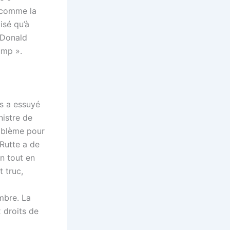
, comme la
isé qu’à
 Donald
ump ».
is a essuyé
nistre de
roblème pour
 Rutte a de
n tout en
t truc,
mbre. La
 droits de