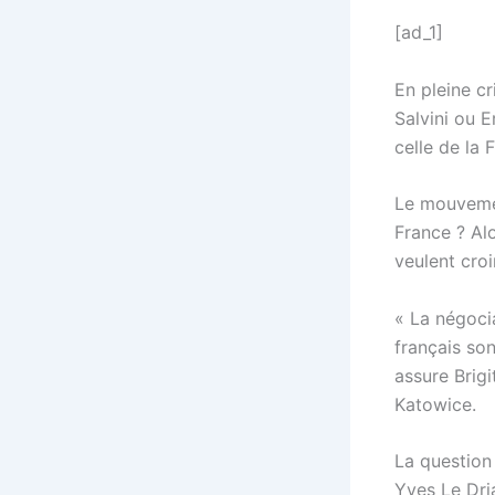
[ad_1]
En pleine cr
Salvini ou 
celle de la 
Le mouvement
France ? Al
veulent croir
« La négoci
français son
assure Brigi
Katowice.
La question
Yves Le Dri