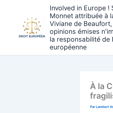
Aller
Involved in Europe ! 
au
Monnet attribuée à 
contenu
Viviane de Beaufort,
opinions émises n'i
la responsabilité de
européenne
À la C
fragil
Par
Lambert Vo