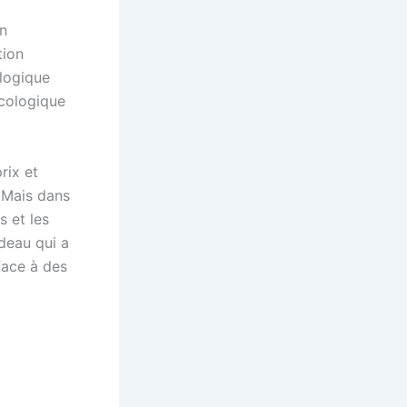
on
tion
ologique
écologique
rix et
 Mais dans
s et les
deau qui a
face à des