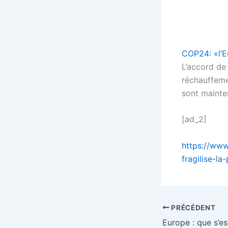
COP24: «l’E
L’accord de 
réchauffemen
sont mainten
[ad_2]
https://www
fragilise-la
PRÉCÉDENT