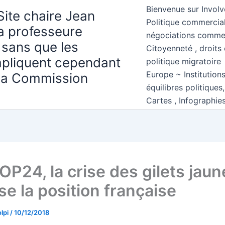
Bienvenue sur Involv
Site chaire Jean
Politique commercial
la professeure
négociations comme
 sans que les
Citoyenneté , droits 
mpliquent cependant
politique migratoire
Europe ~ Institution
 la Commission
équilibres politiques
Cartes , Infographie
OP24, la crise des gilets jau
ise la position française
lpi
/
10/12/2018