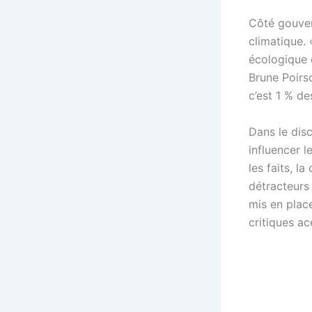
Côté gouver
climatique. 
écologique d
Brune Poirso
c’est 1 % de
Dans le dis
influencer 
les faits, l
détracteurs
mis en place
critiques ac