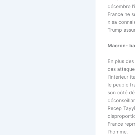
décembre l’i
France ne se
« sa connai
Trump assur
Macron- ba
En plus des
des attaque
l’intérieur 
le peuple fr
son côté dé
déconseillan
Recep Tayyi
disproporti
France repr
l’homme.