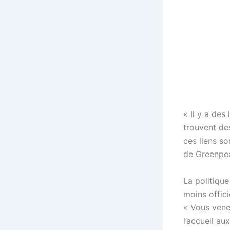
« Il y a des
trouvent des
ces liens s
de Greenpe
La politique
moins officie
« Vous venez
l’accueil au