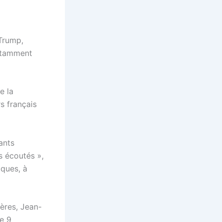
 Trump,
notamment
e la
s français
ants
s écoutés »,
iques, à
ères, Jean-
e 9