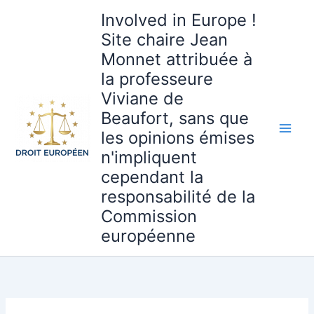
Aller
Involved in Europe !
au
Site chaire Jean
contenu
Monnet attribuée à
la professeure
Viviane de
Beaufort, sans que
les opinions émises
n'impliquent
cependant la
responsabilité de la
Commission
européenne