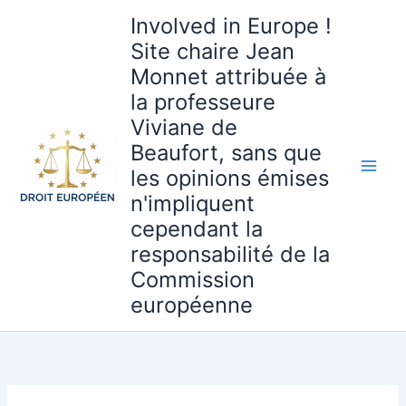
Aller
Involved in Europe !
au
Site chaire Jean
contenu
Monnet attribuée à
la professeure
Viviane de
Beaufort, sans que
les opinions émises
n'impliquent
cependant la
responsabilité de la
Commission
européenne