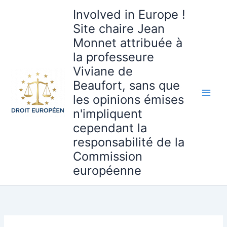
Aller
Involved in Europe !
au
Site chaire Jean
contenu
Monnet attribuée à
la professeure
Viviane de
Beaufort, sans que
les opinions émises
n'impliquent
cependant la
responsabilité de la
Commission
européenne