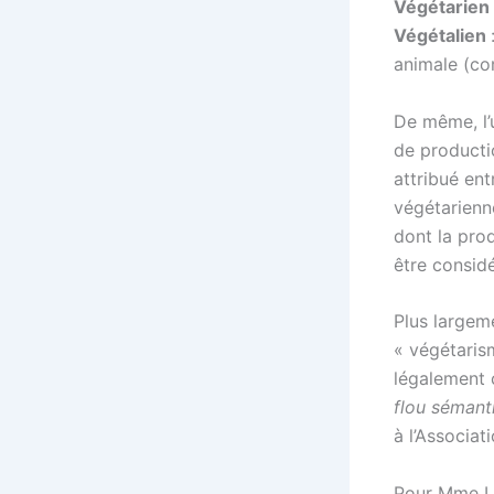
Végétarien
Végétalien
animale (co
De même, l’
de productio
attribué en
végétarienn
dont la prod
être consid
Plus largeme
« végétarism
légalement 
flou sémant
à l’Associa
Pour Mme La