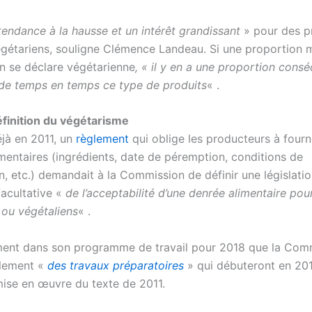
tendance à la hausse et un intérêt grandissant
» pour des p
végétariens, souligne Clémence Landeau. Si une proportion 
on se déclare végétarienne
,
« il y en a une proportion cons
e temps en temps ce type de produits
« .
définition du végétarisme
éjà en 2011, un
règlement
qui oblige les producteurs à fourn
mentaires (ingrédients, date de péremption, conditions de
, etc.) demandait à la Commission de définir une législatio
 facultative «
de l’acceptabilité d’une denrée alimentaire pour
 ou végétaliens
« .
ment dans son programme de travail pour 2018 que la Com
alement «
des travaux préparatoires
» qui débuteront en 201
 mise en œuvre du texte de 2011.