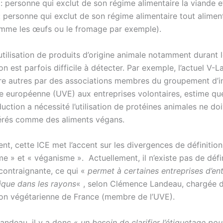
: personne qui exclut de son régime alimentaire la viande e
: personne qui exclut de son régime alimentaire tout aliment
mme les œufs ou le fromage par exemple).
utilisation de produits d’origine animale notamment durant 
n est parfois difficile à détecter. Par exemple, l’actuel V-La
tre autres par des associations membres du groupement d’i
e européenne (UVE) aux entreprises volontaires, estime que
uction a nécessité l’utilisation de protéines animales ne do
érés comme des aliments végans.
nt, cette ICE met l’accent sur les divergences de définitio
e » et « véganisme ». Actuellement, il n’existe pas de défi
contraignante, ce qui «
permet
à certaines entreprises d’ent
ique dans les rayons
« , selon Clémence Landeau, chargée d
tion végétarienne de France (membre de l’UVE).
ndeau, il y a donc «
un besoin de clarifier l’étiquetage pou