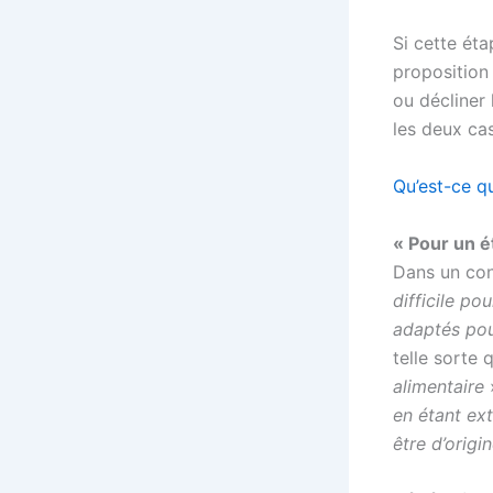
Si cette ét
proposition 
ou décliner 
les deux cas
Qu’est-ce q
« Pour un é
Dans un con
difficile po
adaptés po
telle sorte q
alimentaire
»
en étant ex
être d’origi