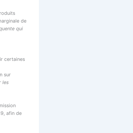
roduits
marginale de
équente qui
ir certaines
n sur
 les
mission
9, afin de