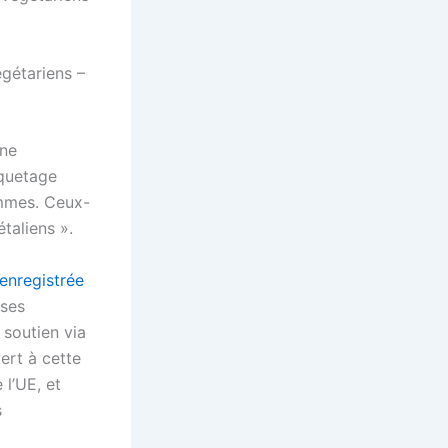
égétariens –
nne
iquetage
rammes. Ceux-
étaliens ».
enregistrée
 ses
 soutien via
ert à cette
 l’UE, et
s