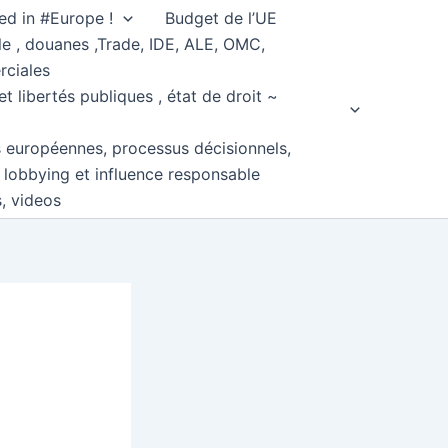
ed in #Europe !
Budget de l’UE
e , douanes ,Trade, IDE, ALE, OMC,
rciales
et libertés publiques , état de droit ~
s européennes, processus décisionnels,
, lobbying et influence responsable
s, videos
l