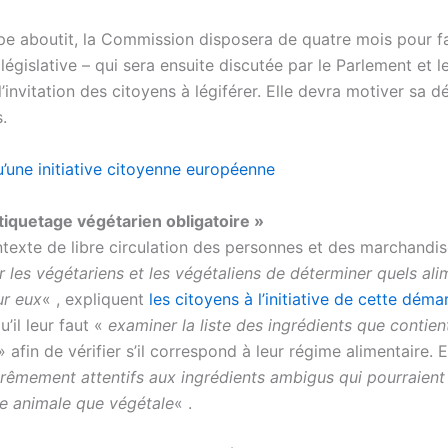
ape aboutit, la Commission disposera de quatre mois pour f
législative – qui sera ensuite discutée par le Parlement et l
l’invitation des citoyens à légiférer. Elle devra motiver sa d
.
u’une initiative citoyenne européenne
tiquetage végétarien obligatoire »
texte de libre circulation des personnes et des marchandis
ur les végétariens et les végétaliens de déterminer quels al
ur eux
« , expliquent
les citoyens à l’initiative de cette déma
u’il leur faut «
examiner la liste des ingrédients que contien
 afin de vérifier s’il correspond à leur régime alimentaire. 
trêmement attentifs aux ingrédients ambigus qui pourraient 
ne animale que végétale
« .