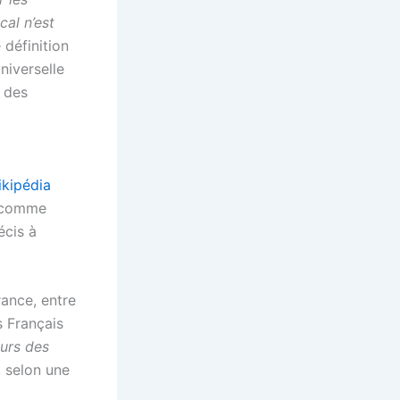
cal n’est
 définition
niverselle
 des
ikipédia
t comme
écis à
rance, entre
s Français
urs des
, selon une