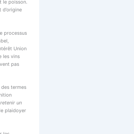
t le poisson.
 d’origine
le processus
bel,
ntérêt Union
 les vins
ivent pas
n des termes
nition
retenir un
e plaidoyer
r les