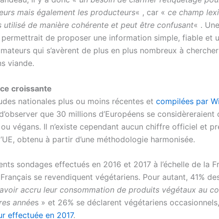
urs mais également les producteurs
« , car «
ce champ lexi
s utilisé de manière cohérente et peut être confusant
« . Une
permettrait de proposer une information simple, fiable et u
ateurs qui s’avèrent de plus en plus nombreux à chercher
ns viande.
ce croissante
tudes nationales plus ou moins récentes et
compilées par W
d’observer que 30 millions d’Européens se considèreraien
ou végans. Il n’existe cependant aucun chiffre officiel et pr
 l’UE, obtenu à partir d’une méthodologie harmonisée.
ents sondages effectués en 2016 et 2017 à l’échelle de la F
 Français se revendiquent végétariens. Pour autant, 41% de
 avoir accru leur consommation de produits végétaux au co
res année
s » et 26% se déclarent végétariens occasionnels
ur effectuée en 2017
.