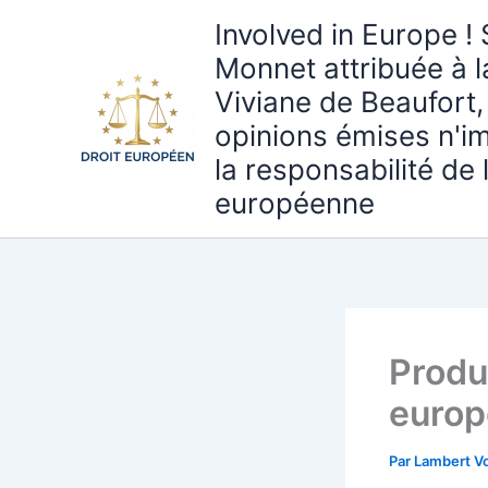
Aller
Involved in Europe ! 
au
Monnet attribuée à 
contenu
Viviane de Beaufort,
opinions émises n'i
la responsabilité de
européenne
Produi
europ
Par
Lambert Vo