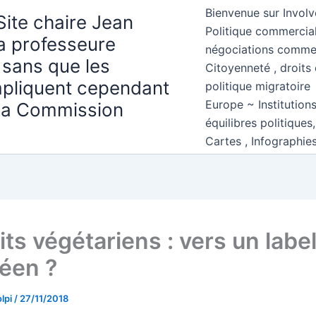
Bienvenue sur Involv
Site chaire Jean
Politique commercial
la professeure
négociations comme
 sans que les
Citoyenneté , droits 
mpliquent cependant
politique migratoire
Europe ~ Institution
 la Commission
équilibres politiques
Cartes , Infographie
ts végétariens : vers un labe
éen ?
lpi
/
27/11/2018