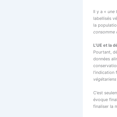
Il y a «
une 
labellisés 
la populati
consomme d
L’UE et la 
Pourtant, d
données ali
conservation
l’indication
végétariens
C’est seule
évoque fin
finaliser la