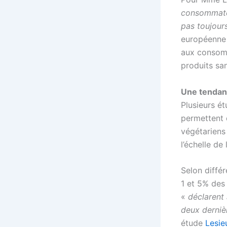
consommate
pas toujour
européenne 
aux consomm
produits sa
Une tendan
Plusieurs é
permettent 
végétariens 
l’échelle de
Selon différ
1 et 5% des
«
déclarent
deux derniè
étude
Lesie