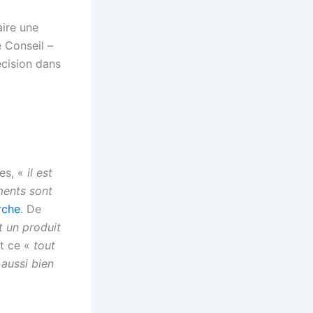
aire une
e Conseil –
écision dans
es, «
il est
iments sont
rche
. De
t un produit
Et ce «
tout
aussi bien