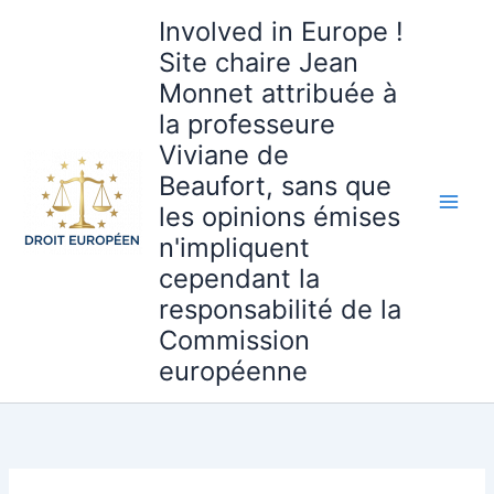
Aller
Involved in Europe !
au
Site chaire Jean
contenu
Monnet attribuée à
la professeure
Viviane de
Beaufort, sans que
les opinions émises
n'impliquent
cependant la
responsabilité de la
Commission
européenne