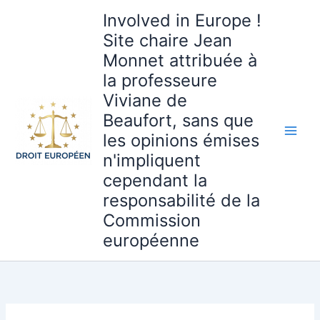
Aller
Involved in Europe !
au
Site chaire Jean
contenu
Monnet attribuée à
la professeure
Viviane de
Beaufort, sans que
les opinions émises
n'impliquent
cependant la
responsabilité de la
Commission
européenne