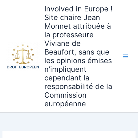
Aller
Involved in Europe !
au
Site chaire Jean
contenu
Monnet attribuée à
la professeure
Viviane de
Beaufort, sans que
les opinions émises
n'impliquent
cependant la
responsabilité de la
Commission
européenne