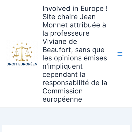
Aller
Involved in Europe !
au
Site chaire Jean
contenu
Monnet attribuée à
la professeure
Viviane de
Beaufort, sans que
les opinions émises
n'impliquent
cependant la
responsabilité de la
Commission
européenne