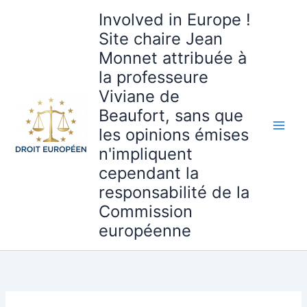
Aller
Involved in Europe !
au
Site chaire Jean
contenu
Monnet attribuée à
la professeure
Viviane de
Beaufort, sans que
les opinions émises
n'impliquent
cependant la
responsabilité de la
Commission
européenne