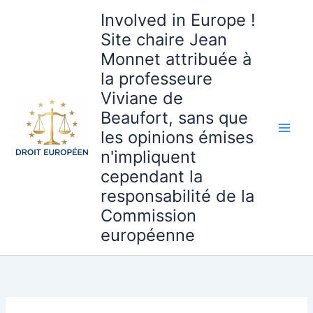
Aller
Involved in Europe !
au
Site chaire Jean
contenu
Monnet attribuée à
la professeure
Viviane de
Beaufort, sans que
les opinions émises
n'impliquent
cependant la
responsabilité de la
Commission
européenne