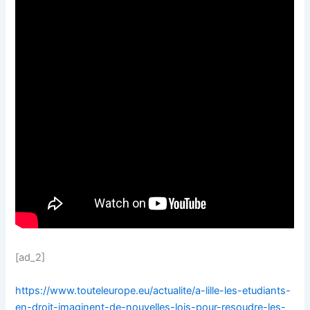
[ad_2]
https://www.touteleurope.eu/actualite/a-lille-les-etudiants-
en-droit-imaginent-de-nouvelles-lois-pour-resoudre-les-