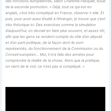
des fonctions européennes, selon Charlotte Pasquier, issue
de la seconde promotion.
« Déjà, tout ce qui est en
anglais, c’est très compliqué en France, observe-t-elle.
Et
puis, pour avoir aussi étudié à l’étranger, je trouve que c’est
très théorique ici. Des exercices comme la simulation
d’aujourd’hui, on devrait en faire plus souvent, et assez tôt,
afin que les gens se rendent compte du rôle d’un député
et d’un parti politique, de la façon dont ils sont
représentés, du fonctionnement de la Commission ou du
Conseil européen… Moi, il m’a fallu des années pour
comprendre la réalité de la chose. Alors que la pratique,
on vient de le voir, ce n’est pas si compliqué. »