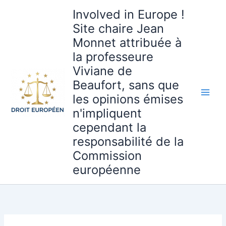
Aller
Involved in Europe !
au
Site chaire Jean
contenu
Monnet attribuée à
la professeure
Viviane de
Beaufort, sans que
les opinions émises
n'impliquent
cependant la
responsabilité de la
Commission
européenne