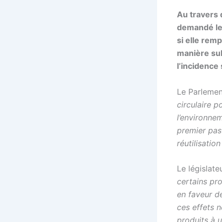
Au travers 
demandé le 
si elle rem
manière sub
l’incidence
Le Parlemen
circulaire p
l’environne
premier pas 
réutilisatio
Le législat
certains pro
en faveur de
ces effets n
produits à 