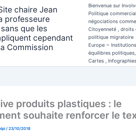
Bienvenue sur Involv
Site chaire Jean
Politique commercial
la professeure
négociations comme
 sans que les
Citoyenneté , droits 
mpliquent cependant
politique migratoire
Europe ~ Institution
 la Commission
équilibres politiques
Cartes , Infographie
ive produits plastiques : le
ment souhaite renforcer le te
lpi
/
23/10/2018