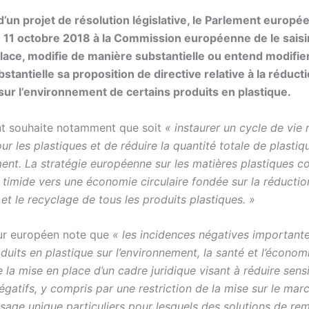
d’un projet de résolution législative, le Parlement europé
11 octobre 2018 à la Commission européenne de le saisi
place, modifie de manière substantielle ou entend modifie
stantielle sa proposition de directive relative à la réduct
 sur l’environnement de certains produits en plastique.
t souhaite notamment que soit
« instaurer un cycle de vie 
our les plastiques et de réduire la quantité totale de plasti
ment. La stratégie européenne sur les matières plastiques c
timide vers une économie circulaire fondée sur la réduction
n et le recyclage de tous les produits plastiques. »
eur européen note que
« les incidences négatives important
duits en plastique sur l’environnement, la santé et l’économ
 la mise en place d’un cadre juridique visant à réduire sen
égatifs, y compris par une restriction de la mise sur le mar
usage unique particuliers pour lesquels des solutions de r