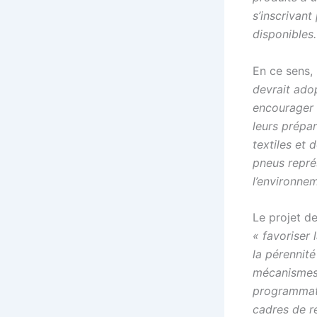
s’inscrivan
disponibles.
En ce sens, 
devrait ado
encourager t
leurs prépar
textiles et
pneus repré
l’environne
Le projet d
« favoriser 
la pérennité
mécanismes 
programmat
cadres de r