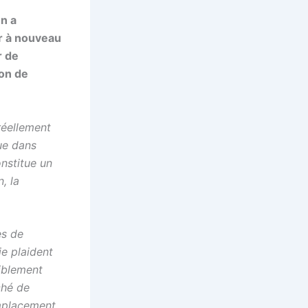
en a
r à nouveau
r de
ion de
réellement
que dans
onstitue un
, la
es de
ie plaident
siblement
ché de
emplacement