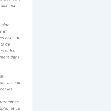
t aisément
Union
s et
es issus de
nts de
s et les
ement dans
ur
pour asseoir
cer les
rogrammes-
ple), et ce