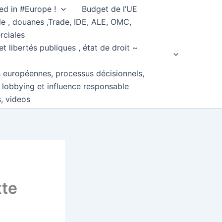
ed in #Europe !
Budget de l’UE
e , douanes ,Trade, IDE, ALE, OMC,
rciales
et libertés publiques , état de droit ~
s européennes, processus décisionnels,
, lobbying et influence responsable
s, videos
xte