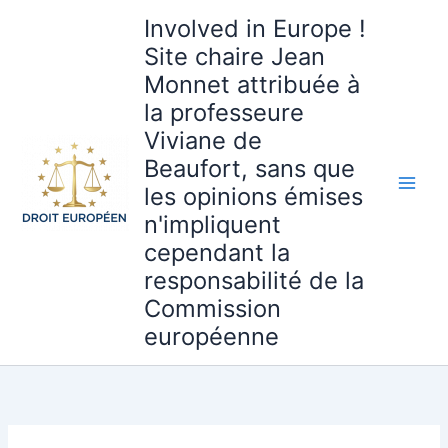
Aller
Involved in Europe !
au
Site chaire Jean
contenu
Monnet attribuée à
la professeure
Viviane de
Beaufort, sans que
les opinions émises
n'impliquent
cependant la
responsabilité de la
Commission
européenne