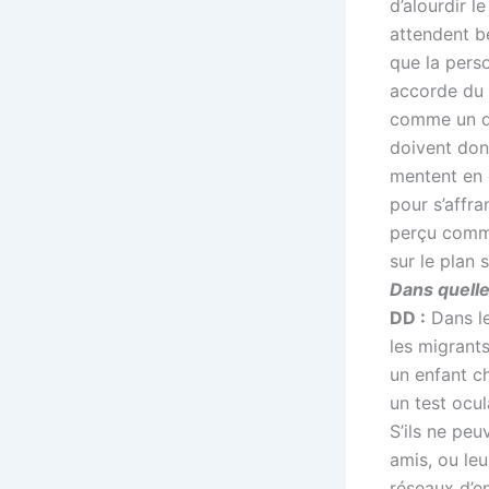
d’alourdir l
attendent b
que la perso
accorde du 
comme un deu
doivent don
mentent en 
pour s’affra
perçu comme
sur le plan s
Dans quelle
DD :
Dans le
les migrants
un enfant ch
un test ocu
S’ils ne peu
amis, ou leu
réseaux d’e