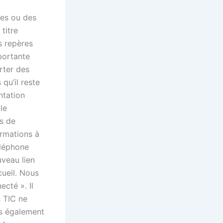
ues ou des
titre
s repères
mportante
rter des
qu’il reste
ntation
le
es de
ormations à
éléphone
uveau lien
cueil. Nous
ecté ». Il
s TIC ne
is également