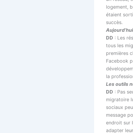
logement, br
étaient sort
succès.
Aujourd’hui
DD
: Les rés
tous les mig
premières ch
Facebook po
développeme
la professio
Les outils 
DD
: Pas se
migratoire l
sociaux peut
message post
endroit sur
adapter leur