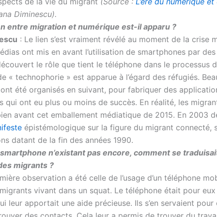
aspects de la vie du migrant
(Source :
L’ère du numérique et
ana Diminescu).
en entre migration et numérique est-il apparu ?
escu
: Le lien s’est vraiment révélé au moment de la crise 
édias ont mis en avant l’utilisation de smartphones par des
découvert le rôle que tient le téléphone dans le processus 
e « technophorie » est apparue à l’égard des réfugiés. Be
ont été organisés en suivant, pour fabriquer des applicatio
 qui ont eu plus ou moins de succès. En réalité, les migran
ien avant cet emballement médiatique de 2015. En 2003 déj
ifeste
épistémologique sur la figure du migrant connecté, s
ons datant de la fin des années 1990.
 smartphone n’existant pas encore, comment se traduisai
des migrants ?
mière observation a été celle de l’usage d’un téléphone mob
 migrants vivant dans un squat. Le téléphone était pour eux
ui leur apportait une aide précieuse. Ils s’en servaient pou
rouver des contacts. Cela leur a permis de trouver du travai