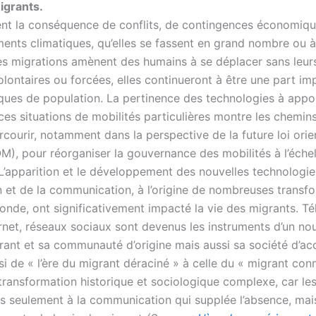
migrants.
ient la conséquence de conflits, de contingences économiq
ents climatiques, qu’elles se fassent en grand nombre ou à 
 les migrations amènent des humains à se déplacer sans leur
olontaires ou forcées, elles continueront à être une part i
ues de population. La pertinence des technologies à appo
es situations de mobilités particulières montre les chemins 
courir, notamment dans la perspective de la future loi orie
M), pour réorganiser la gouvernance des mobilités à l’échel
. L’apparition et le développement des nouvelles technologi
on et de la communication, à l’origine de nombreuses transf
monde, ont significativement impacté la vie des migrants. T
ernet, réseaux sociaux sont devenus les instruments d’un no
grant et sa communauté d’origine mais aussi sa société d’ac
i de « l’ère du migrant déraciné » à celle du « migrant conn
 transformation historique et sociologique complexe, car le
s seulement à la communication qui supplée l’absence, ma