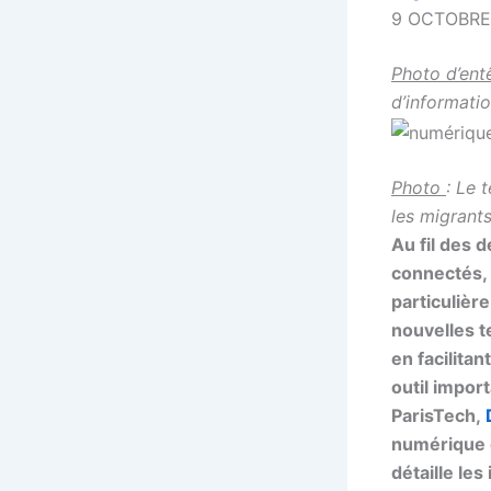
9 OCTOBRE
Photo d’ent
d’informati
Photo
: Le 
les migrant
Au fil des 
connectés, 
particulière
nouvelles t
en facilitan
outil impor
ParisTech,
numérique q
détaille le