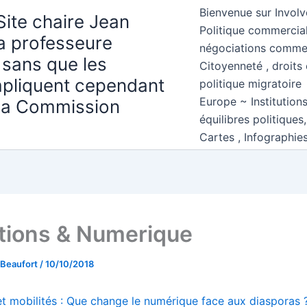
Bienvenue sur Involv
Site chaire Jean
Politique commercial
la professeure
négociations comme
 sans que les
Citoyenneté , droits 
mpliquent cependant
politique migratoire
Europe ~ Institution
 la Commission
équilibres politiques
Cartes , Infographie
tions & Numerique
 Beaufort
/
10/10/2018
et mobilités : Que change le numérique face aux diasporas 