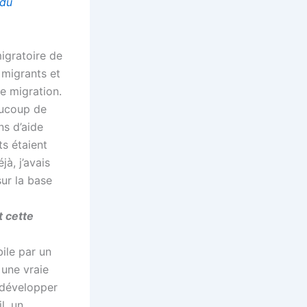
 du
migratoire de
 migrants et
de migration.
aucoup de
ns d’aide
ts étaient
à, j’avais
ur la base
t cette
ile par un
 une vraie
r développer
l, un