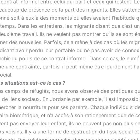
e contrat informel entre celui qui part et ceux qui restent. Le
eaucoup de présence de la part des migrants. Elles s’atten
nne soit à eux à des moments où elles avaient l’habitude qu
temps. Dans les entretiens, les migrants disent que c’est u
xième travail. Ils ne veulent pas montrer qu’ils se sont ém
ner des nouvelles. Parfois, cela mène à des cas où les mig
disant avoir perdu leur portable ou ne pas avoir de connexi
nchir du poids de ce contrat informel. Dans ce cas, le numé
 une contrainte, parfois, il peut même être lourdement h
ocial.
s situations est-ce le cas ?
s camps de réfugiés, nous avons observé des pratiques qu
 de liens sociaux. En Jordanie par exemple, il est impossib
ercher la nourriture pour ses parents. Chaque individu s’ide
laire biométrique, et n’a accès à son rationnement que de c
vent pas envoyer leur enfant, ils ne peuvent pas non plus e
rs voisins. Il y a une forme de destruction du tissu social et
ntraide. Des relations normales dans une communauté sont