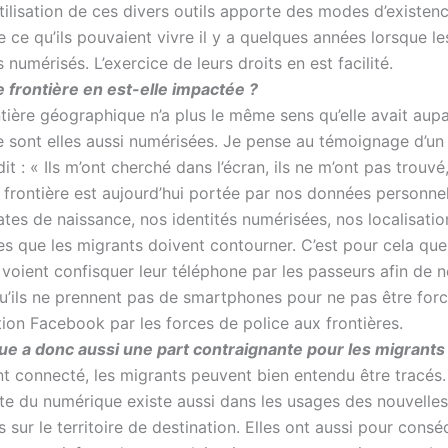
utilisation de ces divers outils apporte des modes d’existenc
e ce qu’ils pouvaient vivre il y a quelques années lorsque l
s numérisés. L’exercice de leurs droits en est facilité.
e frontière en est-elle impactée ?
tière géographique n’a plus le même sens qu’elle avait aup
se sont elles aussi numérisées. Je pense au témoignage d’un
dit : « Ils m’ont cherché dans l’écran, ils ne m’ont pas trouvé,
frontière est aujourd’hui portée par nos données personnell
ates de naissance, nos identités numérisées, nos localisatio
es que les migrants doivent contourner. C’est pour cela que
voient confisquer leur téléphone par les passeurs afin de n
qu’ils ne prennent pas de smartphones pour ne pas être forc
tion Facebook par les forces de police aux frontières.
e a donc aussi une part contraignante pour les migrants
t connecté, les migrants peuvent bien entendu être tracés.
te du numérique existe aussi dans les usages des nouvelles
 sur le territoire de destination. Elles ont aussi pour cons