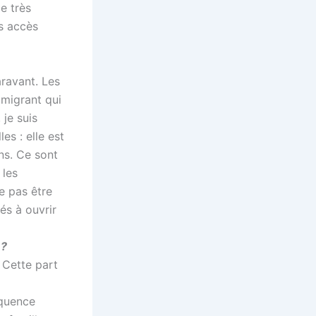
e très
es accès
aravant. Les
 migrant qui
 je suis
es : elle est
ns. Ce sont
 les
e pas être
és à ouvrir
 ?
 Cette part
équence