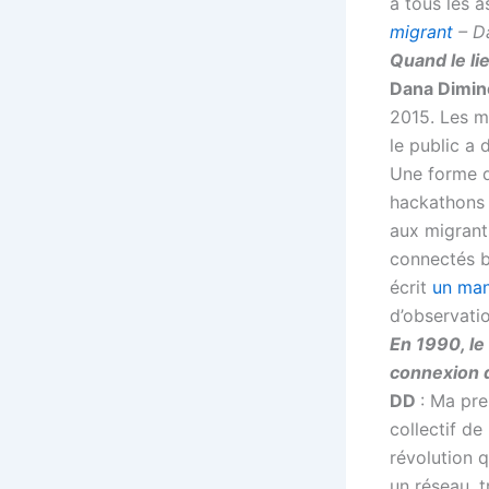
à tous les 
migrant
– D
Quand le li
Dana Dimin
2015. Les m
le public a 
Une forme d
hackathons 
aux migrants
connectés b
écrit
un man
d’observati
En 1990, le
connexion 
DD
: Ma pre
collectif de
révolution q
un réseau, t