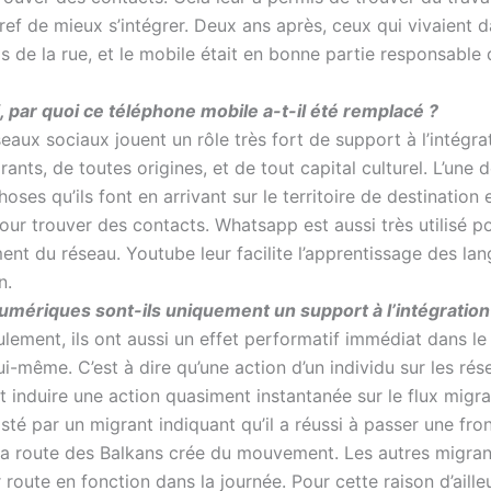
ef de mieux s’intégrer. Deux ans après, ceux qui vivaient d
is de la rue, et le mobile était en bonne partie responsable
, par quoi ce téléphone mobile a-t-il été remplacé ?
eaux sociaux jouent un rôle très fort de support à l’intégra
rants, de toutes origines, et de tout capital culturel. L’une 
oses qu’ils font en arrivant sur le territoire de destination es
ur trouver des contacts. Whatsapp est aussi très utilisé po
nt du réseau. Youtube leur facilite l’apprentissage des lan
n.
numériques sont-ils uniquement un support à l’intégration
ulement, ils ont aussi un effet performatif immédiat dans l
ui-même. C’est à dire qu’une action d’un individu sur les ré
 induire une action quasiment instantanée sur le flux migra
é par un migrant indiquant qu’il a réussi à passer une front
 la route des Balkans crée du mouvement. Les autres migran
 route en fonction dans la journée. Pour cette raison d’aille