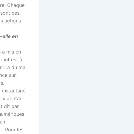
ire. Chaque
 sont ces
es actions
-elle en
s a mis en
rant est à
r il a du mal
nce sur
s.
n instantané
 « Je n’ai
t dit par
 numériques
 un
s… Pour les