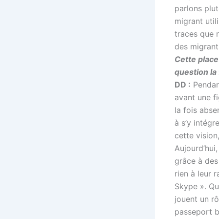
parlons plut
migrant util
traces que 
des migrant
Cette place
question la
DD :
Pendant
avant une fi
la fois abse
à s’y intég
cette vision
Aujourd’hui,
grâce à des
rien à leur 
Skype ». Qu
jouent un rô
passeport b