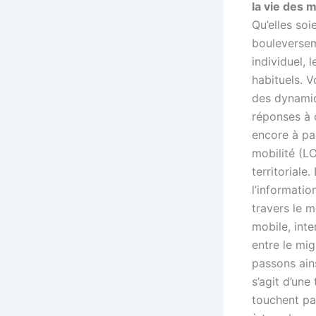
la vie des 
Q
u’elles so
bouleversem
individuel,
habituels. V
des dynamiq
réponses à c
encore à par
mobilité (LO
territoriale
l’informati
travers le 
mobile, int
entre le mi
passons ains
s’agit d’une
touchent pa