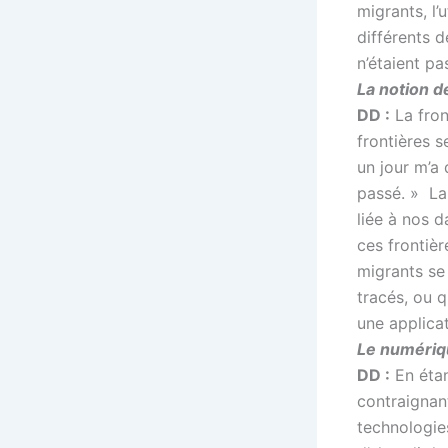
migrants, l’
différents d
n’étaient pa
La notion d
DD :
La fron
frontières 
un jour m’a 
passé. » La 
liée à nos d
ces frontièr
migrants se 
tracés, ou 
une applica
Le numériqu
DD :
En étan
contraignan
technologies