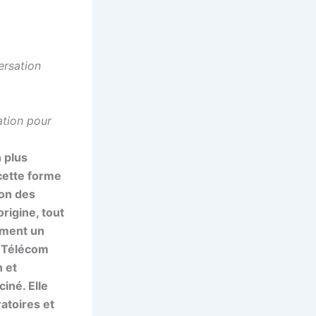
rsation
ation pour
 plus
 cette forme
ion des
rigine, tout
lement un
à Télécom
n et
iné. Elle
atoires et