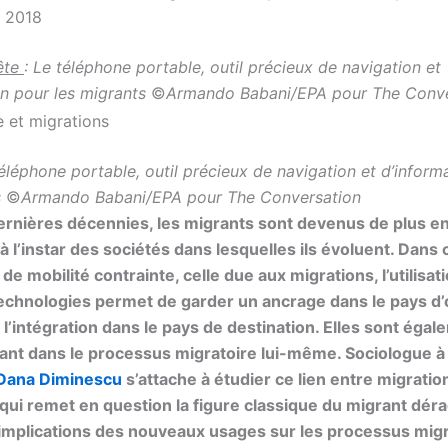
 2018
ête
: Le téléphone portable, outil précieux de navigation et
on pour les migrants
©
Armando Babani/EPA pour The Conve
téléphone portable, outil précieux de navigation et d’inform
s
©
Armando Babani/EPA pour The Conversation
dernières décennies, les migrants sont devenus de plus en
à l’instar des sociétés dans lesquelles ils évoluent. Dans
 de mobilité contrainte, celle due aux migrations, l’utilisat
echnologies permet de garder un ancrage dans le pays d’o
t l’intégration dans le pays de destination. Elles sont éga
tant dans le processus migratoire lui-même. Sociologue 
Dana Diminescu
s’attache à étudier ce lien entre migratio
ui remet en question la figure classique du migrant dérac
s implications des nouveaux usages sur les processus migr