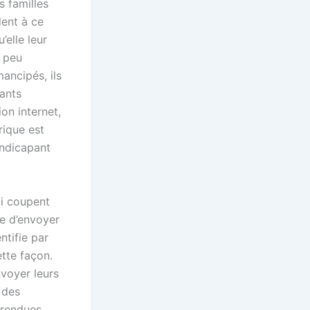
s familles
dent à ce
’elle leur
n peu
ancipés, ils
rants
on internet,
rique est
andicapant
i coupent
le d’envoyer
ntifie par
ette façon.
nvoyer leurs
 des
 rendues