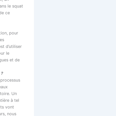
ans le squat
 de ce
tion, pour
des
t d’utiliser
ur le
gues et de
 ?
e processus
seaux
toire. Un
ière à tel
ts vont
urs, nous