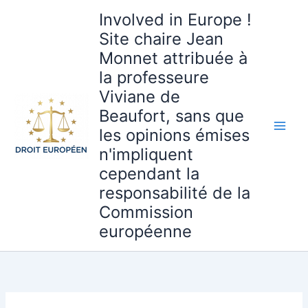
Aller
Involved in Europe !
au
Site chaire Jean
contenu
Monnet attribuée à
la professeure
Viviane de
Beaufort, sans que
les opinions émises
n'impliquent
cependant la
responsabilité de la
Commission
européenne