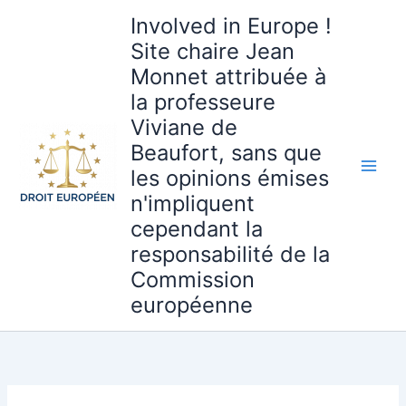
Aller
Involved in Europe !
au
Site chaire Jean
contenu
Monnet attribuée à
la professeure
Viviane de
Beaufort, sans que
les opinions émises
n'impliquent
cependant la
responsabilité de la
Commission
européenne