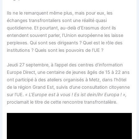
Ils ne le remarquent même plus, mais pour eux, les
échanges transfrontaliers sont une réalité quasi
quotidienne. Et pourtant, au-delà d’Erasmus dont ils
entendent souvent parler, l’Union européenne les laisse
perplexes. Qui sont ses dirigeants ? Quel est le rôle des
institutions ? Quels sont les pouvoirs de l’UE ?
Jeudi 27 septembre, à l’appel des centres d’information
Europe Direct, une centaine de jeunes âgés de 15 à 22 ans
ont participé à des ateliers organisés à Metz, dans l’hôtel
de la région Grand Est, suivis d’une consultation citoyenne
sur l’UE.
« L’Europe est à vous ! Es ist dein/ihr Europa ! »,
proclamait le titre de cette rencontre transfrontalière.