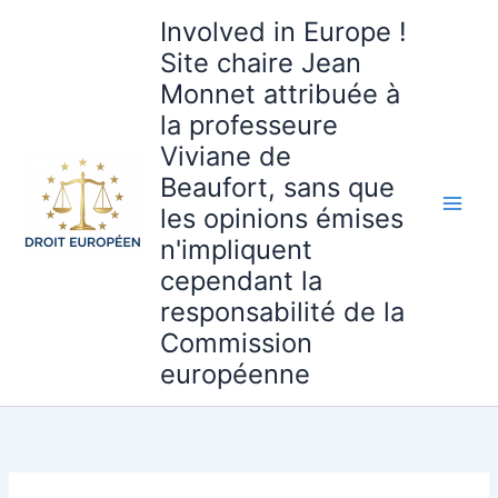
Aller
Involved in Europe !
au
Site chaire Jean
contenu
Monnet attribuée à
la professeure
Viviane de
Beaufort, sans que
les opinions émises
n'impliquent
cependant la
responsabilité de la
Commission
européenne