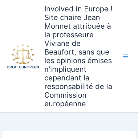
Aller
Involved in Europe !
au
Site chaire Jean
contenu
Monnet attribuée à
la professeure
Viviane de
Beaufort, sans que
les opinions émises
n'impliquent
cependant la
responsabilité de la
Commission
européenne