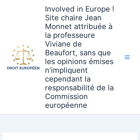
Aller
Involved in Europe !
au
Site chaire Jean
contenu
Monnet attribuée à
la professeure
Viviane de
Beaufort, sans que
les opinions émises
n'impliquent
cependant la
responsabilité de la
Commission
européenne