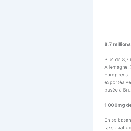
8,7 million
Plus de 8,7 
Allemagne, 7
Européens ne
exportés ver
basée à Brux
1 000mg d
En se basant
l’associatio