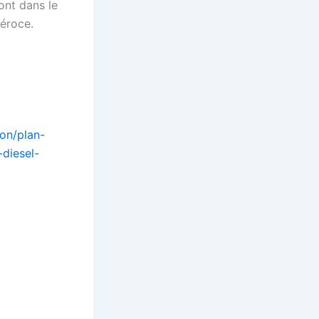
ont dans le
féroce.
ion/plan-
diesel-