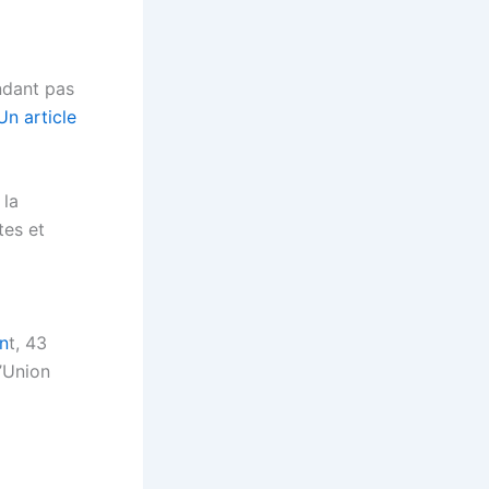
ndant pas
Un article
 la
tes et
n
t, 43
l’Union