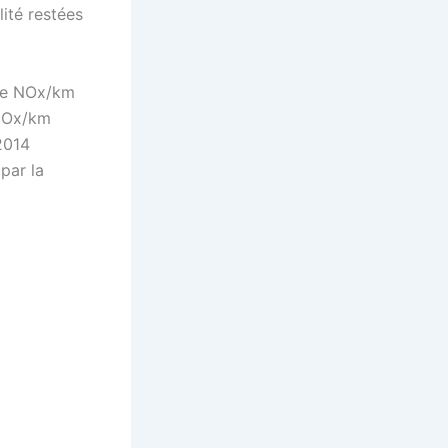
ité restées
 de NOx/km
 NOx/km
2014
par la