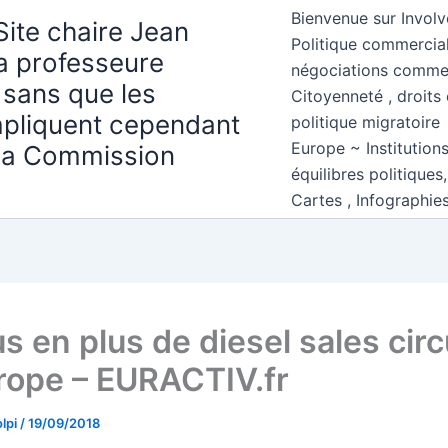
Bienvenue sur Involv
Site chaire Jean
Politique commercial
la professeure
négociations comme
 sans que les
Citoyenneté , droits 
mpliquent cependant
politique migratoire
Europe ~ Institution
 la Commission
équilibres politiques
Cartes , Infographie
s en plus de diesel sales circ
rope – EURACTIV.fr
lpi
/
19/09/2018