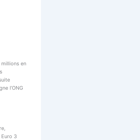
 millions en
s
suite
ligne l’ONG
re,
s Euro 3